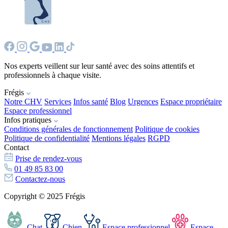
Nos experts veillent sur leur santé avec des soins attentifs et
professionnels à chaque visite.
Frégis
Notre CHV
Services
Infos santé
Blog
Urgences
Espace propriétaire
Espace professionnel
Infos pratiques
Conditions générales de fonctionnement
Politique de cookies
Politique de confidentialité
Mentions légales
RGPD
Contact
Prise de rendez-vous
01 49 85 83 00
Contactez-nous
Copyright © 2025 Frégis
Chat
Chien
Espace professionnel
Espace