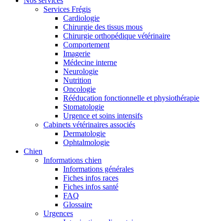
Nos services
Services Frégis
Cardiologie
Chirurgie des tissus mous
Chirurgie orthopédique vétérinaire
Comportement
Imagerie
Médecine interne
Neurologie
Nutrition
Oncologie
Rééducation fonctionnelle et physiothérapie
Stomatologie
Urgence et soins intensifs
Cabinets vétérinaires associés
Dermatologie
Ophtalmologie
Chien
Informations chien
Informations générales
Fiches infos races
Fiches infos santé
FAQ
Glossaire
Urgences