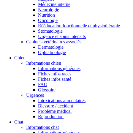
Médecine interne
Neurologie
Nutrition
Oncologie
Rééducation fonctionnelle et physiothérapie
Stomatologie
Urgence et soins intensifs
Cabinets vétérinaires associés
Dermatologie
Ophtalmologie
Chien
Informations chien
Informations générales
Fiches infos races
Fiches infos santé
FAQ
Glossaire
Urgences
Intoxications alimentaires
Blessure / accident
Problème médical
Reproduction
Chat
Informations chat
Informations générales