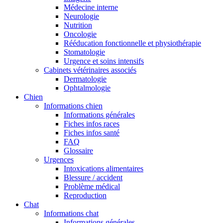
Médecine interne
Neurologie
Nutrition
Oncologie
Rééducation fonctionnelle et physiothérapie
Stomatologie
Urgence et soins intensifs
Cabinets vétérinaires associés
Dermatologie
Ophtalmologie
Chien
Informations chien
Informations générales
Fiches infos races
Fiches infos santé
FAQ
Glossaire
Urgences
Intoxications alimentaires
Blessure / accident
Problème médical
Reproduction
Chat
Informations chat
Informations générales