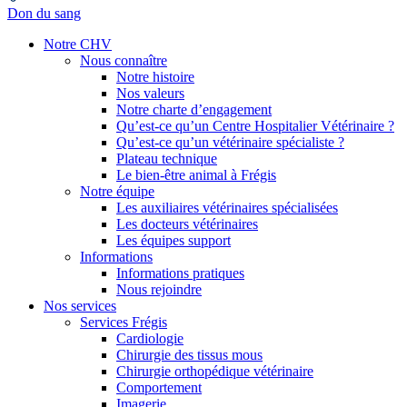
Don du sang
Notre CHV
Nous connaître
Notre histoire
Nos valeurs
Notre charte d’engagement
Qu’est-ce qu’un Centre Hospitalier Vétérinaire ?
Qu’est-ce qu’un vétérinaire spécialiste ?
Plateau technique
Le bien-être animal à Frégis
Notre équipe
Les auxiliaires vétérinaires spécialisées
Les docteurs vétérinaires
Les équipes support
Informations
Informations pratiques
Nous rejoindre
Nos services
Services Frégis
Cardiologie
Chirurgie des tissus mous
Chirurgie orthopédique vétérinaire
Comportement
Imagerie