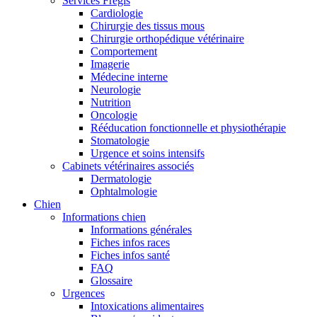
Services Frégis
Cardiologie
Chirurgie des tissus mous
Chirurgie orthopédique vétérinaire
Comportement
Imagerie
Médecine interne
Neurologie
Nutrition
Oncologie
Rééducation fonctionnelle et physiothérapie
Stomatologie
Urgence et soins intensifs
Cabinets vétérinaires associés
Dermatologie
Ophtalmologie
Chien
Informations chien
Informations générales
Fiches infos races
Fiches infos santé
FAQ
Glossaire
Urgences
Intoxications alimentaires