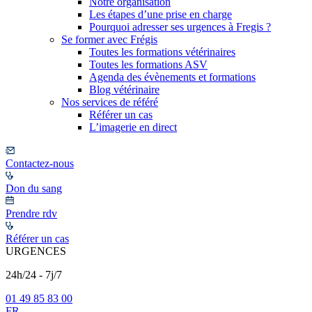
Notre organisation
Les étapes d’une prise en charge
Pourquoi adresser ses urgences à Fregis ?
Se former avec Frégis
Toutes les formations vétérinaires
Toutes les formations ASV
Agenda des évènements et formations
Blog vétérinaire
Nos services de référé
Référer un cas
L’imagerie en direct
Contactez-nous
Don du sang
Prendre rdv
Référer un cas
URGENCES
24h/24 - 7j/7
01 49 85 83 00
FR