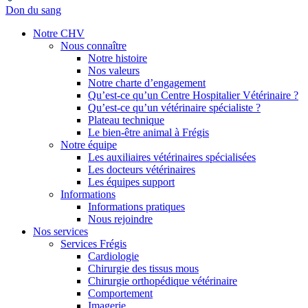
Don du sang
Notre CHV
Nous connaître
Notre histoire
Nos valeurs
Notre charte d’engagement
Qu’est-ce qu’un Centre Hospitalier Vétérinaire ?
Qu’est-ce qu’un vétérinaire spécialiste ?
Plateau technique
Le bien-être animal à Frégis
Notre équipe
Les auxiliaires vétérinaires spécialisées
Les docteurs vétérinaires
Les équipes support
Informations
Informations pratiques
Nous rejoindre
Nos services
Services Frégis
Cardiologie
Chirurgie des tissus mous
Chirurgie orthopédique vétérinaire
Comportement
Imagerie