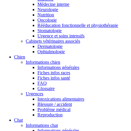
Médecine interne
Neurologie
Nutrition
Oncologie
Rééducation fonctionnelle et physiothérapie
Stomatologie
Urgence et soins intensifs
Cabinets vétérinaires associés
Dermatologie
Ophtalmologie
Chien
Informations chien
Informations générales
Fiches infos races
Fiches infos santé
FAQ
Glossaire
Urgences
Intoxications alimentaires
Blessure / accident
Problème médical
Reproduction
Chat
Informations chat
Informations générales