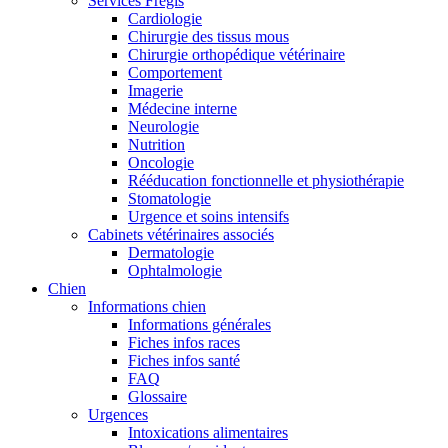
Services Frégis
Cardiologie
Chirurgie des tissus mous
Chirurgie orthopédique vétérinaire
Comportement
Imagerie
Médecine interne
Neurologie
Nutrition
Oncologie
Rééducation fonctionnelle et physiothérapie
Stomatologie
Urgence et soins intensifs
Cabinets vétérinaires associés
Dermatologie
Ophtalmologie
Chien
Informations chien
Informations générales
Fiches infos races
Fiches infos santé
FAQ
Glossaire
Urgences
Intoxications alimentaires