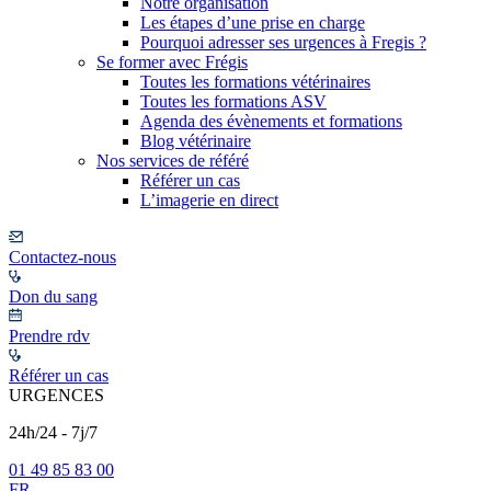
Notre organisation
Les étapes d’une prise en charge
Pourquoi adresser ses urgences à Fregis ?
Se former avec Frégis
Toutes les formations vétérinaires
Toutes les formations ASV
Agenda des évènements et formations
Blog vétérinaire
Nos services de référé
Référer un cas
L’imagerie en direct
Contactez-nous
Don du sang
Prendre rdv
Référer un cas
URGENCES
24h/24 - 7j/7
01 49 85 83 00
FR