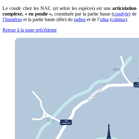
Le coude chez les NAC (et selon les espèces) est une
articulation
complexe, « en poulie »,
constituée par la partie basse (
condyle
) de
l’humérus
et la partie haute (tête) du
radius
et de l’
ulna
(
cubitus
).
Retour à la page précédente