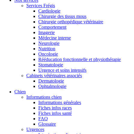
Nos services
Services Frégis
Cardiologie
Chirurgie des tissus mous
Chirurgie orthopédique vétérinaire
Comportement
Imagerie
Médecine interne
Neurologie
Nutrition
Oncologie
Rééducation fonctionnelle et physiothérapie
Stomatologie
Urgence et soins intensifs
Cabinets vétérinaires associés
Dermatologie
Ophtalmologie
Chien
Informations chien
Informations générales
Fiches infos races
Fiches infos santé
FAQ
Glossaire
Urgences