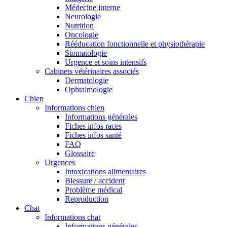
Médecine interne
Neurologie
Nutrition
Oncologie
Rééducation fonctionnelle et physiothérapie
Stomatologie
Urgence et soins intensifs
Cabinets vétérinaires associés
Dermatologie
Ophtalmologie
Chien
Informations chien
Informations générales
Fiches infos races
Fiches infos santé
FAQ
Glossaire
Urgences
Intoxications alimentaires
Blessure / accident
Problème médical
Reproduction
Chat
Informations chat
Informations générales