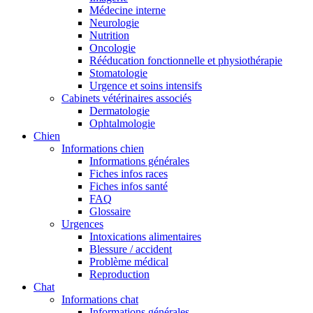
Médecine interne
Neurologie
Nutrition
Oncologie
Rééducation fonctionnelle et physiothérapie
Stomatologie
Urgence et soins intensifs
Cabinets vétérinaires associés
Dermatologie
Ophtalmologie
Chien
Informations chien
Informations générales
Fiches infos races
Fiches infos santé
FAQ
Glossaire
Urgences
Intoxications alimentaires
Blessure / accident
Problème médical
Reproduction
Chat
Informations chat
Informations générales