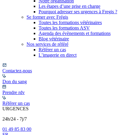
Notre organisation
Les étapes d’une prise en charge
Pourquoi adresser ses urgences à Fregis ?
Se former avec Frégis
Toutes les formations vétérinaires
Toutes les formations ASV
Agenda des évènements et formations
Blog vétérinaire
Nos services de référé
Référer un cas
L’imagerie en direct
Contactez-nous
Don du sang
Prendre rdv
Référer un cas
URGENCES
24h/24 - 7j/7
01 49 85 83 00
FR