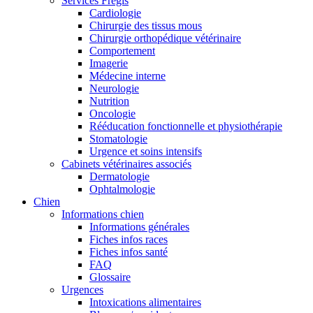
Services Frégis
Cardiologie
Chirurgie des tissus mous
Chirurgie orthopédique vétérinaire
Comportement
Imagerie
Médecine interne
Neurologie
Nutrition
Oncologie
Rééducation fonctionnelle et physiothérapie
Stomatologie
Urgence et soins intensifs
Cabinets vétérinaires associés
Dermatologie
Ophtalmologie
Chien
Informations chien
Informations générales
Fiches infos races
Fiches infos santé
FAQ
Glossaire
Urgences
Intoxications alimentaires