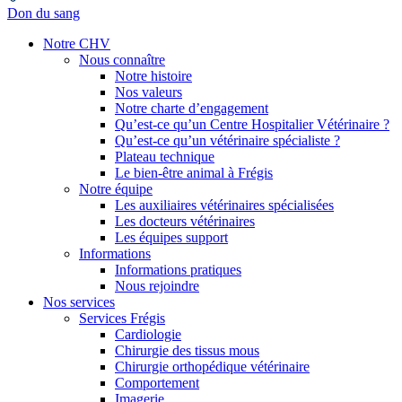
Don du sang
Notre CHV
Nous connaître
Notre histoire
Nos valeurs
Notre charte d’engagement
Qu’est-ce qu’un Centre Hospitalier Vétérinaire ?
Qu’est-ce qu’un vétérinaire spécialiste ?
Plateau technique
Le bien-être animal à Frégis
Notre équipe
Les auxiliaires vétérinaires spécialisées
Les docteurs vétérinaires
Les équipes support
Informations
Informations pratiques
Nous rejoindre
Nos services
Services Frégis
Cardiologie
Chirurgie des tissus mous
Chirurgie orthopédique vétérinaire
Comportement
Imagerie