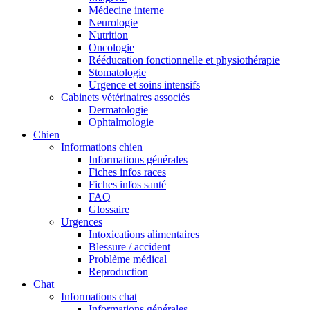
Médecine interne
Neurologie
Nutrition
Oncologie
Rééducation fonctionnelle et physiothérapie
Stomatologie
Urgence et soins intensifs
Cabinets vétérinaires associés
Dermatologie
Ophtalmologie
Chien
Informations chien
Informations générales
Fiches infos races
Fiches infos santé
FAQ
Glossaire
Urgences
Intoxications alimentaires
Blessure / accident
Problème médical
Reproduction
Chat
Informations chat
Informations générales