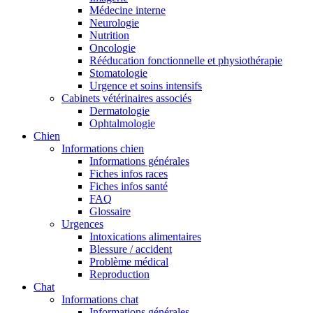
Médecine interne
Neurologie
Nutrition
Oncologie
Rééducation fonctionnelle et physiothérapie
Stomatologie
Urgence et soins intensifs
Cabinets vétérinaires associés
Dermatologie
Ophtalmologie
Chien
Informations chien
Informations générales
Fiches infos races
Fiches infos santé
FAQ
Glossaire
Urgences
Intoxications alimentaires
Blessure / accident
Problème médical
Reproduction
Chat
Informations chat
Informations générales