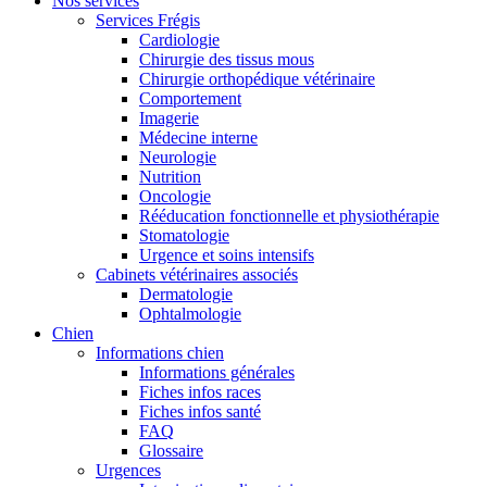
Nos services
Services Frégis
Cardiologie
Chirurgie des tissus mous
Chirurgie orthopédique vétérinaire
Comportement
Imagerie
Médecine interne
Neurologie
Nutrition
Oncologie
Rééducation fonctionnelle et physiothérapie
Stomatologie
Urgence et soins intensifs
Cabinets vétérinaires associés
Dermatologie
Ophtalmologie
Chien
Informations chien
Informations générales
Fiches infos races
Fiches infos santé
FAQ
Glossaire
Urgences