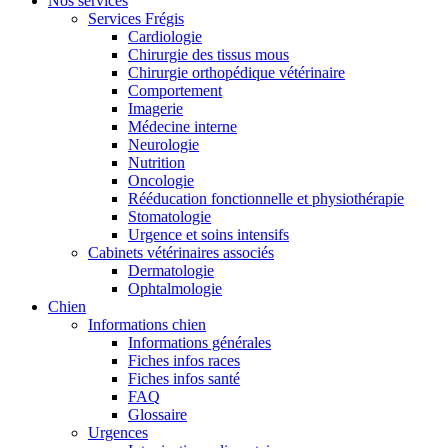
Nos services
Services Frégis
Cardiologie
Chirurgie des tissus mous
Chirurgie orthopédique vétérinaire
Comportement
Imagerie
Médecine interne
Neurologie
Nutrition
Oncologie
Rééducation fonctionnelle et physiothérapie
Stomatologie
Urgence et soins intensifs
Cabinets vétérinaires associés
Dermatologie
Ophtalmologie
Chien
Informations chien
Informations générales
Fiches infos races
Fiches infos santé
FAQ
Glossaire
Urgences