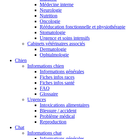
Médecine interne
Neurologie
Nutrition
Oncologie
Rééducation fonctionnelle et physiothérapie
Stomatologie
Urgence et soins intensifs
Cabinets vétérinaires associés
Dermatologie
Ophtalmologie
Chien
Informations chien
Informations générales
Fiches infos races
Fiches infos santé
FAQ
Glossaire
Urgences
Intoxications alimentaires
Blessure / accident
Problème médical
Reproduction
Chat
Informations chat
Informations générales