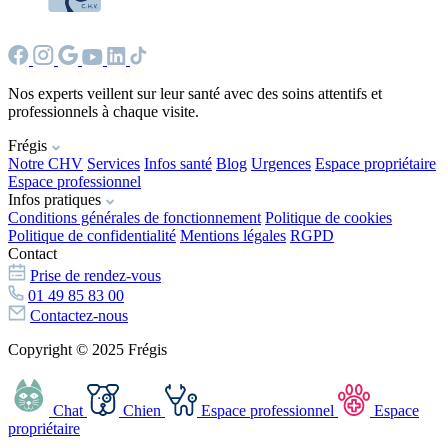
Nos experts veillent sur leur santé avec des soins attentifs et
professionnels à chaque visite.
Frégis
Notre CHV
Services
Infos santé
Blog
Urgences
Espace propriétaire
Espace professionnel
Infos pratiques
Conditions générales de fonctionnement
Politique de cookies
Politique de confidentialité
Mentions légales
RGPD
Contact
Prise de rendez-vous
01 49 85 83 00
Contactez-nous
Copyright © 2025 Frégis
Chat
Chien
Espace professionnel
Espace
propriétaire