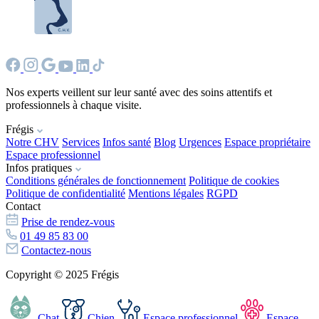
Nos experts veillent sur leur santé avec des soins attentifs et
professionnels à chaque visite.
Frégis
Notre CHV
Services
Infos santé
Blog
Urgences
Espace propriétaire
Espace professionnel
Infos pratiques
Conditions générales de fonctionnement
Politique de cookies
Politique de confidentialité
Mentions légales
RGPD
Contact
Prise de rendez-vous
01 49 85 83 00
Contactez-nous
Copyright © 2025 Frégis
Chat
Chien
Espace professionnel
Espace