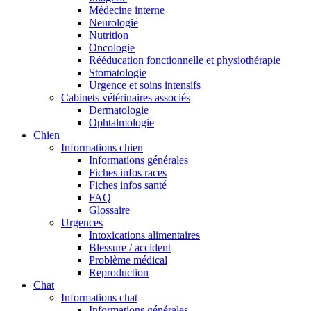
Médecine interne
Neurologie
Nutrition
Oncologie
Rééducation fonctionnelle et physiothérapie
Stomatologie
Urgence et soins intensifs
Cabinets vétérinaires associés
Dermatologie
Ophtalmologie
Chien
Informations chien
Informations générales
Fiches infos races
Fiches infos santé
FAQ
Glossaire
Urgences
Intoxications alimentaires
Blessure / accident
Problème médical
Reproduction
Chat
Informations chat
Informations générales