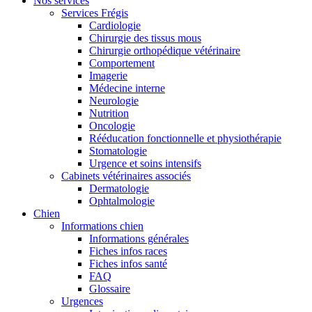
Nos services
Services Frégis
Cardiologie
Chirurgie des tissus mous
Chirurgie orthopédique vétérinaire
Comportement
Imagerie
Médecine interne
Neurologie
Nutrition
Oncologie
Rééducation fonctionnelle et physiothérapie
Stomatologie
Urgence et soins intensifs
Cabinets vétérinaires associés
Dermatologie
Ophtalmologie
Chien
Informations chien
Informations générales
Fiches infos races
Fiches infos santé
FAQ
Glossaire
Urgences