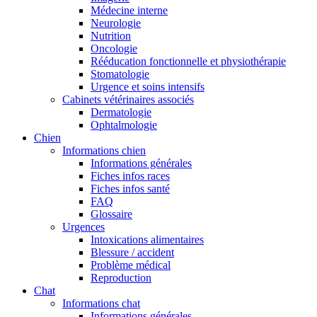
Médecine interne
Neurologie
Nutrition
Oncologie
Rééducation fonctionnelle et physiothérapie
Stomatologie
Urgence et soins intensifs
Cabinets vétérinaires associés
Dermatologie
Ophtalmologie
Chien
Informations chien
Informations générales
Fiches infos races
Fiches infos santé
FAQ
Glossaire
Urgences
Intoxications alimentaires
Blessure / accident
Problème médical
Reproduction
Chat
Informations chat
Informations générales