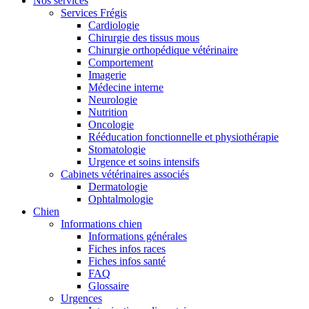
Nos services
Services Frégis
Cardiologie
Chirurgie des tissus mous
Chirurgie orthopédique vétérinaire
Comportement
Imagerie
Médecine interne
Neurologie
Nutrition
Oncologie
Rééducation fonctionnelle et physiothérapie
Stomatologie
Urgence et soins intensifs
Cabinets vétérinaires associés
Dermatologie
Ophtalmologie
Chien
Informations chien
Informations générales
Fiches infos races
Fiches infos santé
FAQ
Glossaire
Urgences