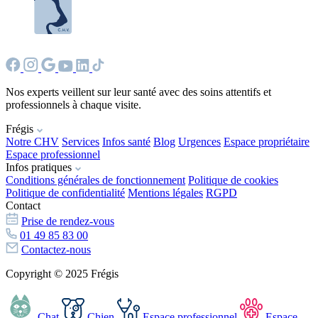
Nos experts veillent sur leur santé avec des soins attentifs et
professionnels à chaque visite.
Frégis
Notre CHV
Services
Infos santé
Blog
Urgences
Espace propriétaire
Espace professionnel
Infos pratiques
Conditions générales de fonctionnement
Politique de cookies
Politique de confidentialité
Mentions légales
RGPD
Contact
Prise de rendez-vous
01 49 85 83 00
Contactez-nous
Copyright © 2025 Frégis
Chat
Chien
Espace professionnel
Espace