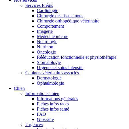
Nos services
Services Frégis
Cardiologie
Chirurgie des tissus mous
Chirurgie orthopédique vétérinaire
Comportement
Imagerie
Médecine interne
Neurologie
Nutrition
Oncologie
Rééducation fonctionnelle et physiothérapie
Stomatologie
Urgence et soins intensifs
Cabinets vétérinaires associés
Dermatologie
Ophtalmologie
Chien
Informations chien
Informations générales
Fiches infos races
Fiches infos santé
FAQ
Glossaire
Urgences