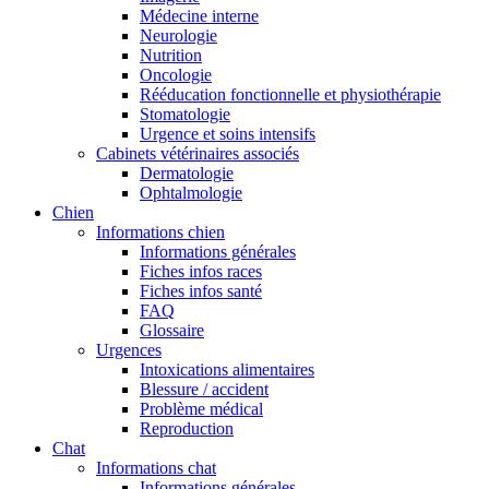
Médecine interne
Neurologie
Nutrition
Oncologie
Rééducation fonctionnelle et physiothérapie
Stomatologie
Urgence et soins intensifs
Cabinets vétérinaires associés
Dermatologie
Ophtalmologie
Chien
Informations chien
Informations générales
Fiches infos races
Fiches infos santé
FAQ
Glossaire
Urgences
Intoxications alimentaires
Blessure / accident
Problème médical
Reproduction
Chat
Informations chat
Informations générales