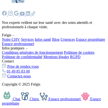
Nos experts veillent sur leur santé avec des soins attentifs et
professionnels à chaque visite.
Frégis
Notre CHV
Services
Infos santé
Blog
Urgences
Espace propriétaire
Espace professionnel
Infos pratiques
Conditions générales de fonctionnement
Politique de cookies
Politique de confidentialité
Mentions légales
RGPD
Contact
Prise de rendez-vous
01 49 85 83 00
Contactez-nous
Copyright © 2025 Frégis
Chat
Chien
Espace professionnel
Espace
propriétaire