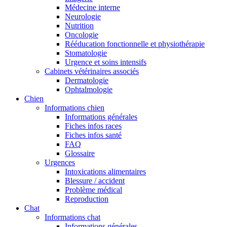
Médecine interne
Neurologie
Nutrition
Oncologie
Rééducation fonctionnelle et physiothérapie
Stomatologie
Urgence et soins intensifs
Cabinets vétérinaires associés
Dermatologie
Ophtalmologie
Chien
Informations chien
Informations générales
Fiches infos races
Fiches infos santé
FAQ
Glossaire
Urgences
Intoxications alimentaires
Blessure / accident
Problème médical
Reproduction
Chat
Informations chat
Informations générales