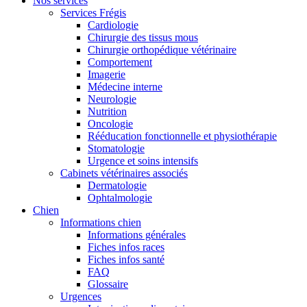
Nos services
Services Frégis
Cardiologie
Chirurgie des tissus mous
Chirurgie orthopédique vétérinaire
Comportement
Imagerie
Médecine interne
Neurologie
Nutrition
Oncologie
Rééducation fonctionnelle et physiothérapie
Stomatologie
Urgence et soins intensifs
Cabinets vétérinaires associés
Dermatologie
Ophtalmologie
Chien
Informations chien
Informations générales
Fiches infos races
Fiches infos santé
FAQ
Glossaire
Urgences