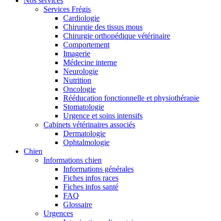
Nos services
Services Frégis
Cardiologie
Chirurgie des tissus mous
Chirurgie orthopédique vétérinaire
Comportement
Imagerie
Médecine interne
Neurologie
Nutrition
Oncologie
Rééducation fonctionnelle et physiothérapie
Stomatologie
Urgence et soins intensifs
Cabinets vétérinaires associés
Dermatologie
Ophtalmologie
Chien
Informations chien
Informations générales
Fiches infos races
Fiches infos santé
FAQ
Glossaire
Urgences