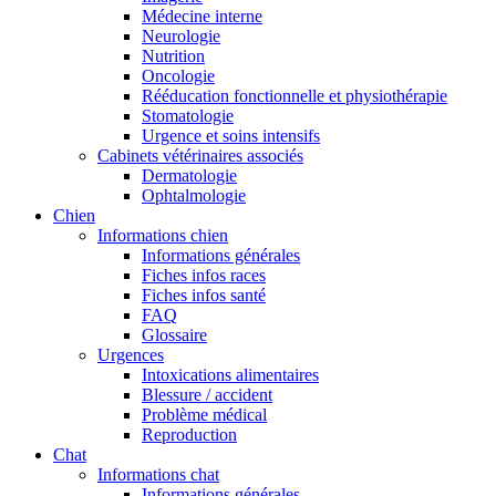
Médecine interne
Neurologie
Nutrition
Oncologie
Rééducation fonctionnelle et physiothérapie
Stomatologie
Urgence et soins intensifs
Cabinets vétérinaires associés
Dermatologie
Ophtalmologie
Chien
Informations chien
Informations générales
Fiches infos races
Fiches infos santé
FAQ
Glossaire
Urgences
Intoxications alimentaires
Blessure / accident
Problème médical
Reproduction
Chat
Informations chat
Informations générales