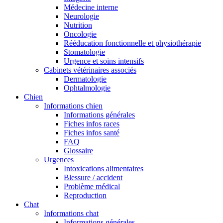
Médecine interne
Neurologie
Nutrition
Oncologie
Rééducation fonctionnelle et physiothérapie
Stomatologie
Urgence et soins intensifs
Cabinets vétérinaires associés
Dermatologie
Ophtalmologie
Chien
Informations chien
Informations générales
Fiches infos races
Fiches infos santé
FAQ
Glossaire
Urgences
Intoxications alimentaires
Blessure / accident
Problème médical
Reproduction
Chat
Informations chat
Informations générales