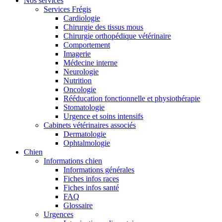
Nos services
Services Frégis
Cardiologie
Chirurgie des tissus mous
Chirurgie orthopédique vétérinaire
Comportement
Imagerie
Médecine interne
Neurologie
Nutrition
Oncologie
Rééducation fonctionnelle et physiothérapie
Stomatologie
Urgence et soins intensifs
Cabinets vétérinaires associés
Dermatologie
Ophtalmologie
Chien
Informations chien
Informations générales
Fiches infos races
Fiches infos santé
FAQ
Glossaire
Urgences