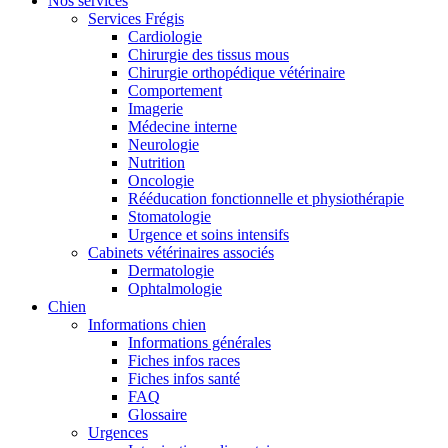
Nos services
Services Frégis
Cardiologie
Chirurgie des tissus mous
Chirurgie orthopédique vétérinaire
Comportement
Imagerie
Médecine interne
Neurologie
Nutrition
Oncologie
Rééducation fonctionnelle et physiothérapie
Stomatologie
Urgence et soins intensifs
Cabinets vétérinaires associés
Dermatologie
Ophtalmologie
Chien
Informations chien
Informations générales
Fiches infos races
Fiches infos santé
FAQ
Glossaire
Urgences