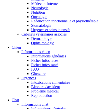
Médecine interne
Neurologie
Nutrition
Oncologie
Rééducation fonctionnelle et physiothérapie
Stomatologie
Urgence et soins intensifs
Cabinets vétérinaires associés
Dermatologie
Ophtalmologie
Chien
Informations chien
Informations générales
Fiches infos races
Fiches infos santé
FAQ
Glossaire
Urgences
Intoxications alimentaires
Blessure / accident
Problème médical
Reproduction
Chat
Informations chat
Informations générales