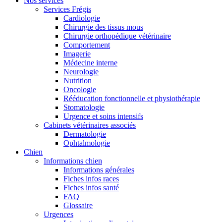
Nos services
Services Frégis
Cardiologie
Chirurgie des tissus mous
Chirurgie orthopédique vétérinaire
Comportement
Imagerie
Médecine interne
Neurologie
Nutrition
Oncologie
Rééducation fonctionnelle et physiothérapie
Stomatologie
Urgence et soins intensifs
Cabinets vétérinaires associés
Dermatologie
Ophtalmologie
Chien
Informations chien
Informations générales
Fiches infos races
Fiches infos santé
FAQ
Glossaire
Urgences