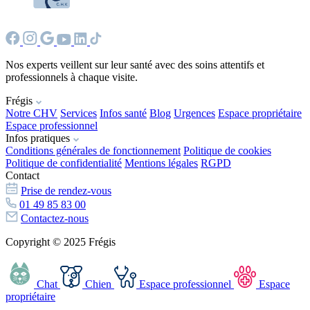
Nos experts veillent sur leur santé avec des soins attentifs et
professionnels à chaque visite.
Frégis
Notre CHV
Services
Infos santé
Blog
Urgences
Espace propriétaire
Espace professionnel
Infos pratiques
Conditions générales de fonctionnement
Politique de cookies
Politique de confidentialité
Mentions légales
RGPD
Contact
Prise de rendez-vous
01 49 85 83 00
Contactez-nous
Copyright © 2025 Frégis
Chat
Chien
Espace professionnel
Espace
propriétaire