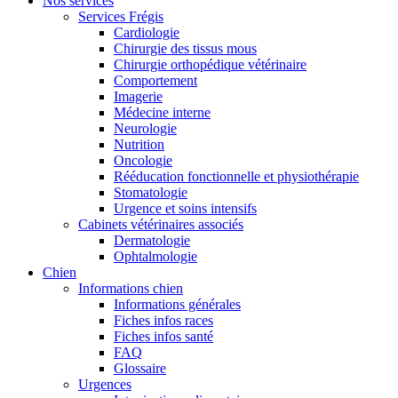
Nos services
Services Frégis
Cardiologie
Chirurgie des tissus mous
Chirurgie orthopédique vétérinaire
Comportement
Imagerie
Médecine interne
Neurologie
Nutrition
Oncologie
Rééducation fonctionnelle et physiothérapie
Stomatologie
Urgence et soins intensifs
Cabinets vétérinaires associés
Dermatologie
Ophtalmologie
Chien
Informations chien
Informations générales
Fiches infos races
Fiches infos santé
FAQ
Glossaire
Urgences