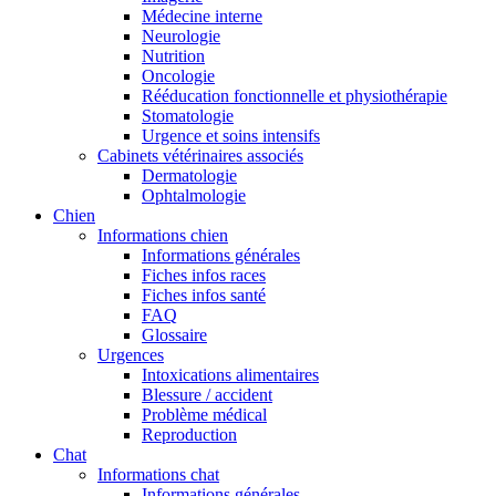
Médecine interne
Neurologie
Nutrition
Oncologie
Rééducation fonctionnelle et physiothérapie
Stomatologie
Urgence et soins intensifs
Cabinets vétérinaires associés
Dermatologie
Ophtalmologie
Chien
Informations chien
Informations générales
Fiches infos races
Fiches infos santé
FAQ
Glossaire
Urgences
Intoxications alimentaires
Blessure / accident
Problème médical
Reproduction
Chat
Informations chat
Informations générales