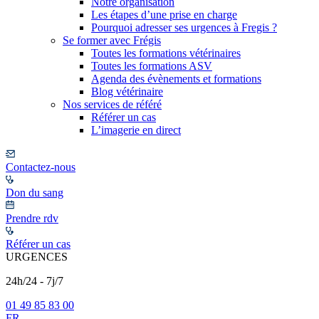
Notre organisation
Les étapes d’une prise en charge
Pourquoi adresser ses urgences à Fregis ?
Se former avec Frégis
Toutes les formations vétérinaires
Toutes les formations ASV
Agenda des évènements et formations
Blog vétérinaire
Nos services de référé
Référer un cas
L’imagerie en direct
Contactez-nous
Don du sang
Prendre rdv
Référer un cas
URGENCES
24h/24 - 7j/7
01 49 85 83 00
FR