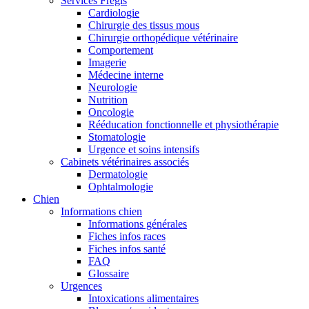
Services Frégis
Cardiologie
Chirurgie des tissus mous
Chirurgie orthopédique vétérinaire
Comportement
Imagerie
Médecine interne
Neurologie
Nutrition
Oncologie
Rééducation fonctionnelle et physiothérapie
Stomatologie
Urgence et soins intensifs
Cabinets vétérinaires associés
Dermatologie
Ophtalmologie
Chien
Informations chien
Informations générales
Fiches infos races
Fiches infos santé
FAQ
Glossaire
Urgences
Intoxications alimentaires