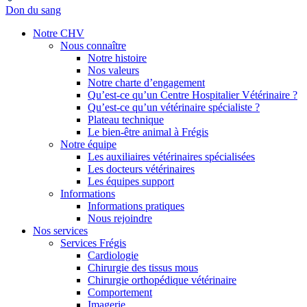
Don du sang
Notre CHV
Nous connaître
Notre histoire
Nos valeurs
Notre charte d’engagement
Qu’est-ce qu’un Centre Hospitalier Vétérinaire ?
Qu’est-ce qu’un vétérinaire spécialiste ?
Plateau technique
Le bien-être animal à Frégis
Notre équipe
Les auxiliaires vétérinaires spécialisées
Les docteurs vétérinaires
Les équipes support
Informations
Informations pratiques
Nous rejoindre
Nos services
Services Frégis
Cardiologie
Chirurgie des tissus mous
Chirurgie orthopédique vétérinaire
Comportement
Imagerie