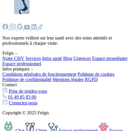
Nos experts veillent sur leur santé avec des soins attentifs et
professionnels à chaque visite.
Frégis
Notre CHV
Services
Infos santé
Blog
Urgences
Espace propriétaire
Espace professionnel
Infos pratiques
Conditions générales de fonctionnement
Politique de cookies
Politique de confidentialité
Mentions légales
RGPD
Contact
Prise de rendez-vous
01 49 85 83 00
Contactez-nous
Copyright © 2025 Frégis
Chat
Chien
Espace professionnel
Espace