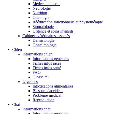
Médecine interne
Neurologie
Nutrition
Oncologie
Rééducation fonctionnelle et physiothérapie
Stomatologie
Urgence et soins intensifs
Cabinets vétérinaires associés
Dermatologie
Ophtalmologie
Chien
Informations chien
Informations générales
Fiches infos races
Fiches infos santé
FAQ
Glossaire
Urgences
Intoxications alimentaires
Blessure / accident
Problème médical
Reproduction
Chat
Informations chat
Informations générales