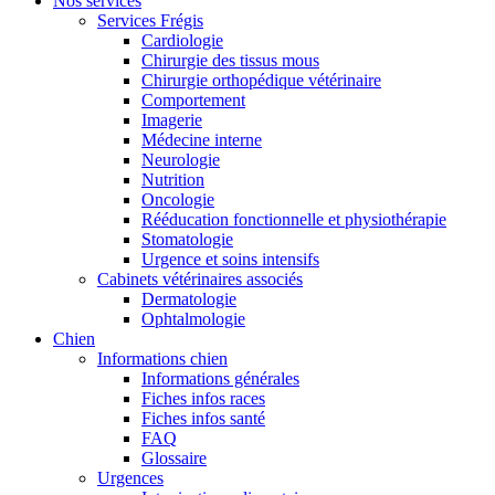
Nos services
Services Frégis
Cardiologie
Chirurgie des tissus mous
Chirurgie orthopédique vétérinaire
Comportement
Imagerie
Médecine interne
Neurologie
Nutrition
Oncologie
Rééducation fonctionnelle et physiothérapie
Stomatologie
Urgence et soins intensifs
Cabinets vétérinaires associés
Dermatologie
Ophtalmologie
Chien
Informations chien
Informations générales
Fiches infos races
Fiches infos santé
FAQ
Glossaire
Urgences