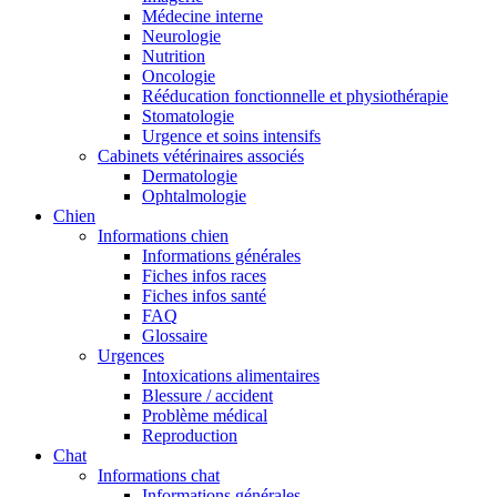
Médecine interne
Neurologie
Nutrition
Oncologie
Rééducation fonctionnelle et physiothérapie
Stomatologie
Urgence et soins intensifs
Cabinets vétérinaires associés
Dermatologie
Ophtalmologie
Chien
Informations chien
Informations générales
Fiches infos races
Fiches infos santé
FAQ
Glossaire
Urgences
Intoxications alimentaires
Blessure / accident
Problème médical
Reproduction
Chat
Informations chat
Informations générales