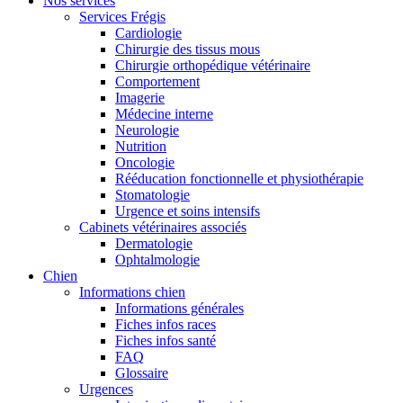
Nos services
Services Frégis
Cardiologie
Chirurgie des tissus mous
Chirurgie orthopédique vétérinaire
Comportement
Imagerie
Médecine interne
Neurologie
Nutrition
Oncologie
Rééducation fonctionnelle et physiothérapie
Stomatologie
Urgence et soins intensifs
Cabinets vétérinaires associés
Dermatologie
Ophtalmologie
Chien
Informations chien
Informations générales
Fiches infos races
Fiches infos santé
FAQ
Glossaire
Urgences