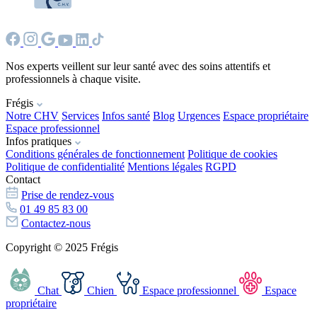
Nos experts veillent sur leur santé avec des soins attentifs et
professionnels à chaque visite.
Frégis
Notre CHV
Services
Infos santé
Blog
Urgences
Espace propriétaire
Espace professionnel
Infos pratiques
Conditions générales de fonctionnement
Politique de cookies
Politique de confidentialité
Mentions légales
RGPD
Contact
Prise de rendez-vous
01 49 85 83 00
Contactez-nous
Copyright © 2025 Frégis
Chat
Chien
Espace professionnel
Espace
propriétaire