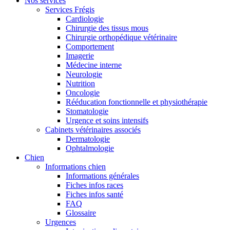
Nos services
Services Frégis
Cardiologie
Chirurgie des tissus mous
Chirurgie orthopédique vétérinaire
Comportement
Imagerie
Médecine interne
Neurologie
Nutrition
Oncologie
Rééducation fonctionnelle et physiothérapie
Stomatologie
Urgence et soins intensifs
Cabinets vétérinaires associés
Dermatologie
Ophtalmologie
Chien
Informations chien
Informations générales
Fiches infos races
Fiches infos santé
FAQ
Glossaire
Urgences