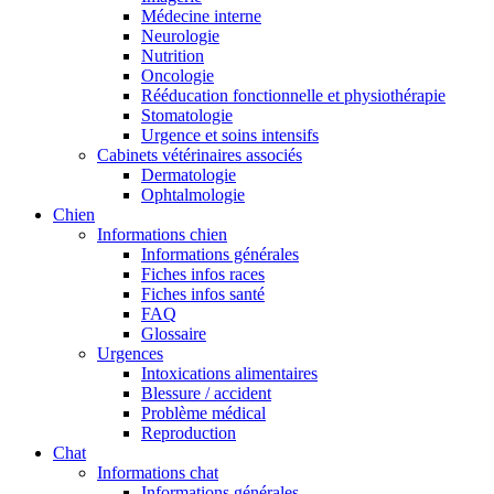
Médecine interne
Neurologie
Nutrition
Oncologie
Rééducation fonctionnelle et physiothérapie
Stomatologie
Urgence et soins intensifs
Cabinets vétérinaires associés
Dermatologie
Ophtalmologie
Chien
Informations chien
Informations générales
Fiches infos races
Fiches infos santé
FAQ
Glossaire
Urgences
Intoxications alimentaires
Blessure / accident
Problème médical
Reproduction
Chat
Informations chat
Informations générales