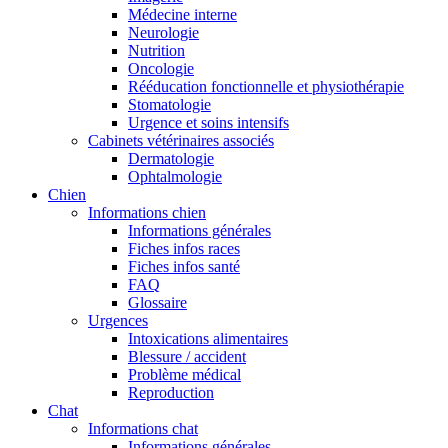
Médecine interne
Neurologie
Nutrition
Oncologie
Rééducation fonctionnelle et physiothérapie
Stomatologie
Urgence et soins intensifs
Cabinets vétérinaires associés
Dermatologie
Ophtalmologie
Chien
Informations chien
Informations générales
Fiches infos races
Fiches infos santé
FAQ
Glossaire
Urgences
Intoxications alimentaires
Blessure / accident
Problème médical
Reproduction
Chat
Informations chat
Informations générales