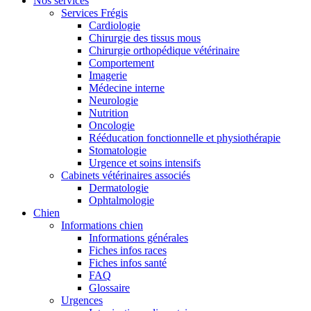
Nos services
Services Frégis
Cardiologie
Chirurgie des tissus mous
Chirurgie orthopédique vétérinaire
Comportement
Imagerie
Médecine interne
Neurologie
Nutrition
Oncologie
Rééducation fonctionnelle et physiothérapie
Stomatologie
Urgence et soins intensifs
Cabinets vétérinaires associés
Dermatologie
Ophtalmologie
Chien
Informations chien
Informations générales
Fiches infos races
Fiches infos santé
FAQ
Glossaire
Urgences