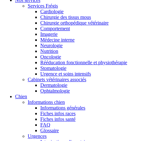
Nos services
Services Frégis
Cardiologie
Chirurgie des tissus mous
Chirurgie orthopédique vétérinaire
Comportement
Imagerie
Médecine interne
Neurologie
Nutrition
Oncologie
Rééducation fonctionnelle et physiothérapie
Stomatologie
Urgence et soins intensifs
Cabinets vétérinaires associés
Dermatologie
Ophtalmologie
Chien
Informations chien
Informations générales
Fiches infos races
Fiches infos santé
FAQ
Glossaire
Urgences