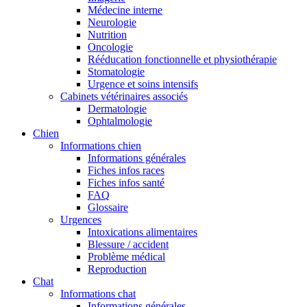
Médecine interne
Neurologie
Nutrition
Oncologie
Rééducation fonctionnelle et physiothérapie
Stomatologie
Urgence et soins intensifs
Cabinets vétérinaires associés
Dermatologie
Ophtalmologie
Chien
Informations chien
Informations générales
Fiches infos races
Fiches infos santé
FAQ
Glossaire
Urgences
Intoxications alimentaires
Blessure / accident
Problème médical
Reproduction
Chat
Informations chat
Informations générales