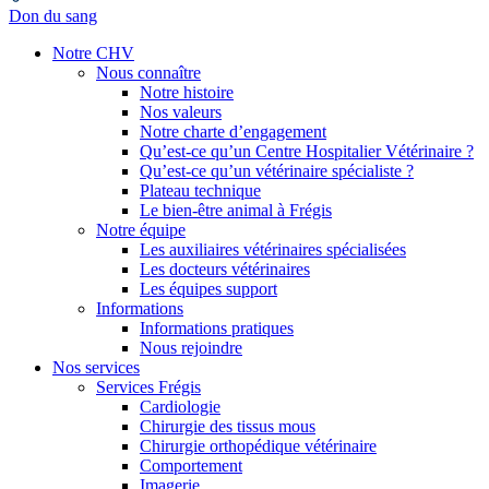
Don du sang
Notre CHV
Nous connaître
Notre histoire
Nos valeurs
Notre charte d’engagement
Qu’est-ce qu’un Centre Hospitalier Vétérinaire ?
Qu’est-ce qu’un vétérinaire spécialiste ?
Plateau technique
Le bien-être animal à Frégis
Notre équipe
Les auxiliaires vétérinaires spécialisées
Les docteurs vétérinaires
Les équipes support
Informations
Informations pratiques
Nous rejoindre
Nos services
Services Frégis
Cardiologie
Chirurgie des tissus mous
Chirurgie orthopédique vétérinaire
Comportement
Imagerie