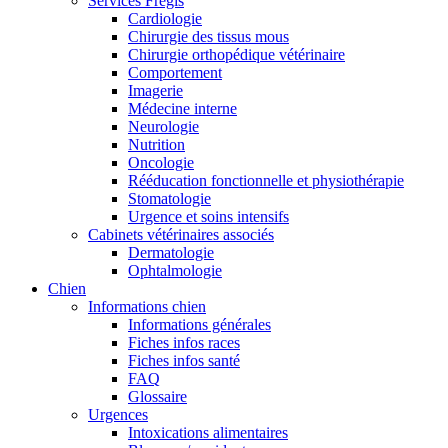
Services Frégis
Cardiologie
Chirurgie des tissus mous
Chirurgie orthopédique vétérinaire
Comportement
Imagerie
Médecine interne
Neurologie
Nutrition
Oncologie
Rééducation fonctionnelle et physiothérapie
Stomatologie
Urgence et soins intensifs
Cabinets vétérinaires associés
Dermatologie
Ophtalmologie
Chien
Informations chien
Informations générales
Fiches infos races
Fiches infos santé
FAQ
Glossaire
Urgences
Intoxications alimentaires