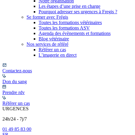
Notre organisation
Les étapes d’une prise en charge
Pourquoi adresser ses urgences à Fregis ?
Se former avec Frégis
Toutes les formations vétérinaires
Toutes les formations ASV
Agenda des évènements et formations
Blog vétérinaire
Nos services de référé
Référer un cas
L’imagerie en direct
Contactez-nous
Don du sang
Prendre rdv
Référer un cas
URGENCES
24h/24 - 7j/7
01 49 85 83 00
FR