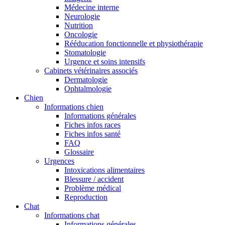
Médecine interne
Neurologie
Nutrition
Oncologie
Rééducation fonctionnelle et physiothérapie
Stomatologie
Urgence et soins intensifs
Cabinets vétérinaires associés
Dermatologie
Ophtalmologie
Chien
Informations chien
Informations générales
Fiches infos races
Fiches infos santé
FAQ
Glossaire
Urgences
Intoxications alimentaires
Blessure / accident
Problème médical
Reproduction
Chat
Informations chat
Informations générales