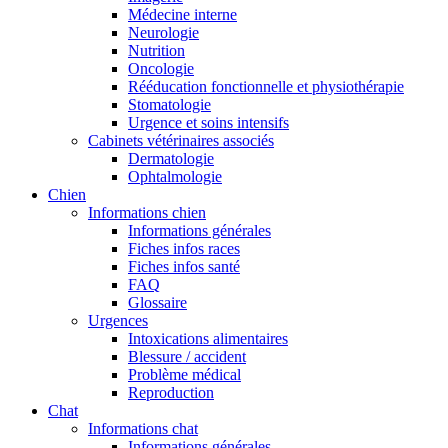
Médecine interne
Neurologie
Nutrition
Oncologie
Rééducation fonctionnelle et physiothérapie
Stomatologie
Urgence et soins intensifs
Cabinets vétérinaires associés
Dermatologie
Ophtalmologie
Chien
Informations chien
Informations générales
Fiches infos races
Fiches infos santé
FAQ
Glossaire
Urgences
Intoxications alimentaires
Blessure / accident
Problème médical
Reproduction
Chat
Informations chat
Informations générales