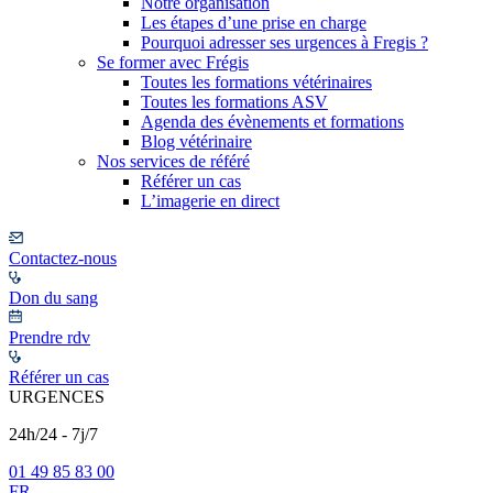
Notre organisation
Les étapes d’une prise en charge
Pourquoi adresser ses urgences à Fregis ?
Se former avec Frégis
Toutes les formations vétérinaires
Toutes les formations ASV
Agenda des évènements et formations
Blog vétérinaire
Nos services de référé
Référer un cas
L’imagerie en direct
Contactez-nous
Don du sang
Prendre rdv
Référer un cas
URGENCES
24h/24 - 7j/7
01 49 85 83 00
FR