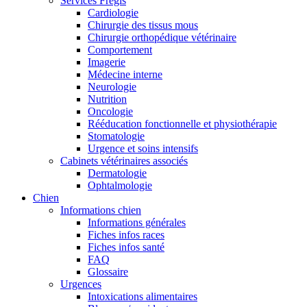
Services Frégis
Cardiologie
Chirurgie des tissus mous
Chirurgie orthopédique vétérinaire
Comportement
Imagerie
Médecine interne
Neurologie
Nutrition
Oncologie
Rééducation fonctionnelle et physiothérapie
Stomatologie
Urgence et soins intensifs
Cabinets vétérinaires associés
Dermatologie
Ophtalmologie
Chien
Informations chien
Informations générales
Fiches infos races
Fiches infos santé
FAQ
Glossaire
Urgences
Intoxications alimentaires