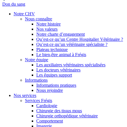
Don du sang
Notre CHV
Nous connaître
Notre histoire
Nos valeurs
Notre charte d’engagement
Qu’est-ce qu’un Centre Hospitalier Vétérinaire ?
Qu’est-ce qu’un vétérinaire spécialiste ?
Plateau technique
Le bien-être animal à Frégis
Notre équipe
Les auxiliaires vétérinaires spécialisées
Les docteurs vétérinaires
Les équipes support
Informations
Informations pratiques
Nous rejoindre
Nos services
Services Frégis
Cardiologie
Chirurgie des tissus mous
Chirurgie orthopédique vétérinaire
Comportement
Imagerie