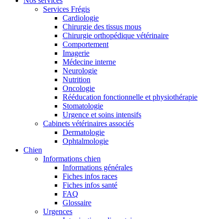
Nos services
Services Frégis
Cardiologie
Chirurgie des tissus mous
Chirurgie orthopédique vétérinaire
Comportement
Imagerie
Médecine interne
Neurologie
Nutrition
Oncologie
Rééducation fonctionnelle et physiothérapie
Stomatologie
Urgence et soins intensifs
Cabinets vétérinaires associés
Dermatologie
Ophtalmologie
Chien
Informations chien
Informations générales
Fiches infos races
Fiches infos santé
FAQ
Glossaire
Urgences