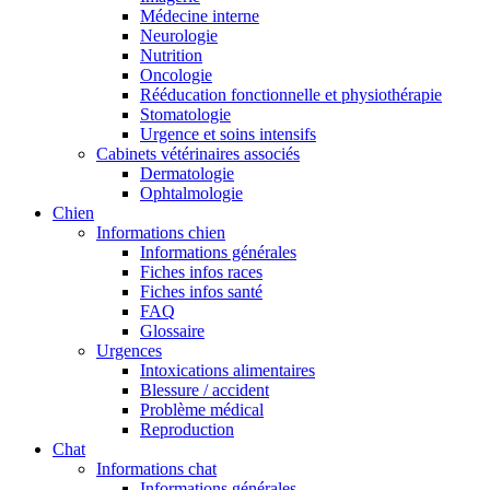
Médecine interne
Neurologie
Nutrition
Oncologie
Rééducation fonctionnelle et physiothérapie
Stomatologie
Urgence et soins intensifs
Cabinets vétérinaires associés
Dermatologie
Ophtalmologie
Chien
Informations chien
Informations générales
Fiches infos races
Fiches infos santé
FAQ
Glossaire
Urgences
Intoxications alimentaires
Blessure / accident
Problème médical
Reproduction
Chat
Informations chat
Informations générales