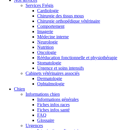
Nos services
Services Frégis
Cardiologie
Chirurgie des tissus mous
Chirurgie orthopédique vétérinaire
Comportement
Imagerie
Médecine interne
Neurologie
Nutrition
Oncologie
Rééducation fonctionnelle et physiothérapie
Stomatologie
Urgence et soins intensifs
Cabinets vétérinaires associés
Dermatologie
Ophtalmologie
Chien
Informations chien
Informations générales
Fiches infos races
Fiches infos santé
FAQ
Glossaire
Urgences