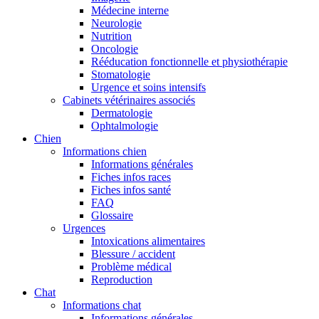
Médecine interne
Neurologie
Nutrition
Oncologie
Rééducation fonctionnelle et physiothérapie
Stomatologie
Urgence et soins intensifs
Cabinets vétérinaires associés
Dermatologie
Ophtalmologie
Chien
Informations chien
Informations générales
Fiches infos races
Fiches infos santé
FAQ
Glossaire
Urgences
Intoxications alimentaires
Blessure / accident
Problème médical
Reproduction
Chat
Informations chat
Informations générales