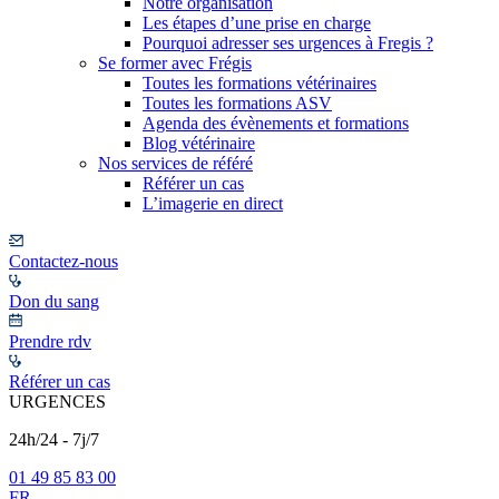
Notre organisation
Les étapes d’une prise en charge
Pourquoi adresser ses urgences à Fregis ?
Se former avec Frégis
Toutes les formations vétérinaires
Toutes les formations ASV
Agenda des évènements et formations
Blog vétérinaire
Nos services de référé
Référer un cas
L’imagerie en direct
Contactez-nous
Don du sang
Prendre rdv
Référer un cas
URGENCES
24h/24 - 7j/7
01 49 85 83 00
FR