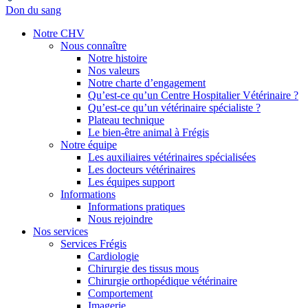
Don du sang
Notre CHV
Nous connaître
Notre histoire
Nos valeurs
Notre charte d’engagement
Qu’est-ce qu’un Centre Hospitalier Vétérinaire ?
Qu’est-ce qu’un vétérinaire spécialiste ?
Plateau technique
Le bien-être animal à Frégis
Notre équipe
Les auxiliaires vétérinaires spécialisées
Les docteurs vétérinaires
Les équipes support
Informations
Informations pratiques
Nous rejoindre
Nos services
Services Frégis
Cardiologie
Chirurgie des tissus mous
Chirurgie orthopédique vétérinaire
Comportement
Imagerie