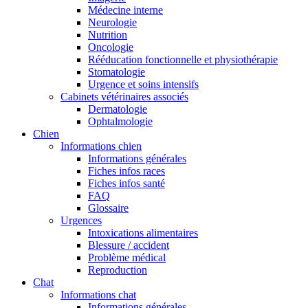
Médecine interne
Neurologie
Nutrition
Oncologie
Rééducation fonctionnelle et physiothérapie
Stomatologie
Urgence et soins intensifs
Cabinets vétérinaires associés
Dermatologie
Ophtalmologie
Chien
Informations chien
Informations générales
Fiches infos races
Fiches infos santé
FAQ
Glossaire
Urgences
Intoxications alimentaires
Blessure / accident
Problème médical
Reproduction
Chat
Informations chat
Informations générales