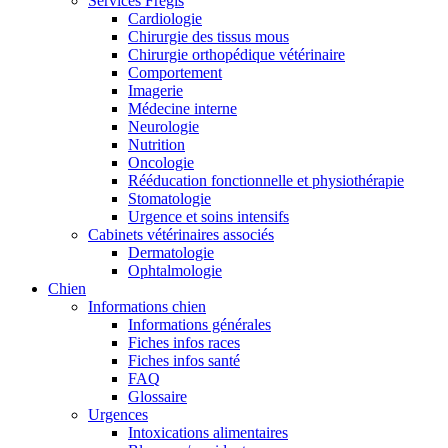
Services Frégis
Cardiologie
Chirurgie des tissus mous
Chirurgie orthopédique vétérinaire
Comportement
Imagerie
Médecine interne
Neurologie
Nutrition
Oncologie
Rééducation fonctionnelle et physiothérapie
Stomatologie
Urgence et soins intensifs
Cabinets vétérinaires associés
Dermatologie
Ophtalmologie
Chien
Informations chien
Informations générales
Fiches infos races
Fiches infos santé
FAQ
Glossaire
Urgences
Intoxications alimentaires