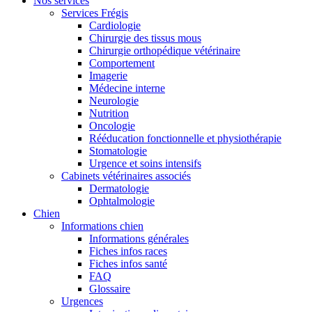
Nos services
Services Frégis
Cardiologie
Chirurgie des tissus mous
Chirurgie orthopédique vétérinaire
Comportement
Imagerie
Médecine interne
Neurologie
Nutrition
Oncologie
Rééducation fonctionnelle et physiothérapie
Stomatologie
Urgence et soins intensifs
Cabinets vétérinaires associés
Dermatologie
Ophtalmologie
Chien
Informations chien
Informations générales
Fiches infos races
Fiches infos santé
FAQ
Glossaire
Urgences