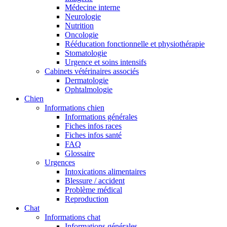
Médecine interne
Neurologie
Nutrition
Oncologie
Rééducation fonctionnelle et physiothérapie
Stomatologie
Urgence et soins intensifs
Cabinets vétérinaires associés
Dermatologie
Ophtalmologie
Chien
Informations chien
Informations générales
Fiches infos races
Fiches infos santé
FAQ
Glossaire
Urgences
Intoxications alimentaires
Blessure / accident
Problème médical
Reproduction
Chat
Informations chat
Informations générales