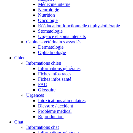
Médecine interne
Neurologie
Nutrition
Oncologie
Rééducation fonctionnelle et physiothérapie
Stomatologie
Urgence et soins intensifs
Cabinets vétérinaires associés
Dermatologie
Ophtalmologie
Chien
Informations chien
Informations générales
Fiches infos races
Fiches infos santé
FAQ
Glossaire
Urgences
Intoxications alimentaires
Blessure / accident
Problème médical
Reproduction
Chat
Informations chat
Informations générales