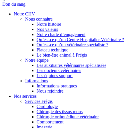
Don du sang
Notre CHV
Nous connaître
Notre histoire
Nos valeurs
Notre charte d’engagement
Qu’est-ce qu’un Centre Hospitalier Vétérinaire ?
Qu’est-ce qu’un vétérinaire spécialiste ?
Plateau technique
Le bien-être animal à Frégis
Notre équipe
Les auxiliaires vétérinaires spécialisées
Les docteurs vétérinaires
Les équipes support
Informations
Informations pratiques
Nous rejoindre
Nos services
Services Frégis
Cardiologie
Chirurgie des tissus mous
Chirurgie orthopédique vétérinaire
Comportement
Imagerie