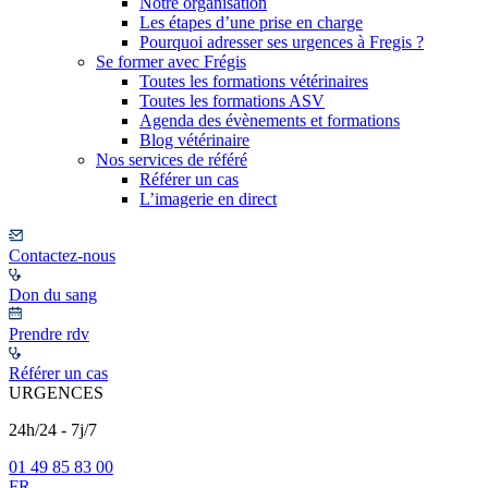
Notre organisation
Les étapes d’une prise en charge
Pourquoi adresser ses urgences à Fregis ?
Se former avec Frégis
Toutes les formations vétérinaires
Toutes les formations ASV
Agenda des évènements et formations
Blog vétérinaire
Nos services de référé
Référer un cas
L’imagerie en direct
Contactez-nous
Don du sang
Prendre rdv
Référer un cas
URGENCES
24h/24 - 7j/7
01 49 85 83 00
FR