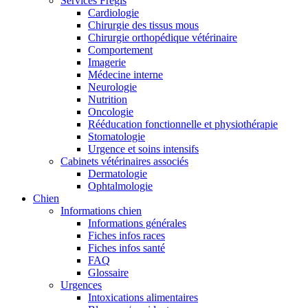
Services Frégis
Cardiologie
Chirurgie des tissus mous
Chirurgie orthopédique vétérinaire
Comportement
Imagerie
Médecine interne
Neurologie
Nutrition
Oncologie
Rééducation fonctionnelle et physiothérapie
Stomatologie
Urgence et soins intensifs
Cabinets vétérinaires associés
Dermatologie
Ophtalmologie
Chien
Informations chien
Informations générales
Fiches infos races
Fiches infos santé
FAQ
Glossaire
Urgences
Intoxications alimentaires