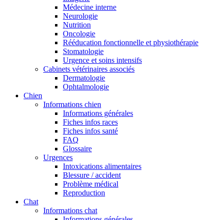
Médecine interne
Neurologie
Nutrition
Oncologie
Rééducation fonctionnelle et physiothérapie
Stomatologie
Urgence et soins intensifs
Cabinets vétérinaires associés
Dermatologie
Ophtalmologie
Chien
Informations chien
Informations générales
Fiches infos races
Fiches infos santé
FAQ
Glossaire
Urgences
Intoxications alimentaires
Blessure / accident
Problème médical
Reproduction
Chat
Informations chat
Informations générales