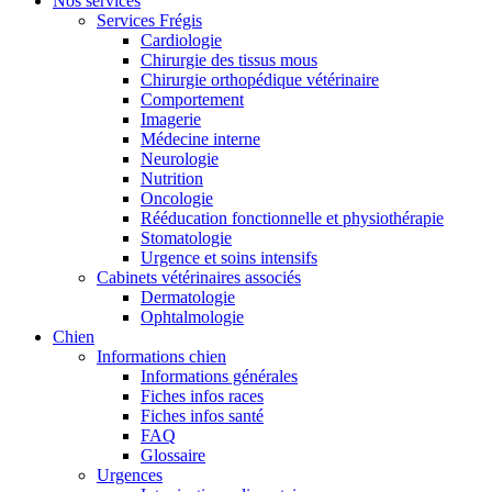
Nos services
Services Frégis
Cardiologie
Chirurgie des tissus mous
Chirurgie orthopédique vétérinaire
Comportement
Imagerie
Médecine interne
Neurologie
Nutrition
Oncologie
Rééducation fonctionnelle et physiothérapie
Stomatologie
Urgence et soins intensifs
Cabinets vétérinaires associés
Dermatologie
Ophtalmologie
Chien
Informations chien
Informations générales
Fiches infos races
Fiches infos santé
FAQ
Glossaire
Urgences