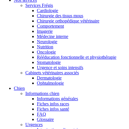
Nos services
Services Frégis
Cardiologie
Chirurgie des tissus mous
Chirurgie orthopédique vétérinaire
Comportement
Imagerie
Médecine interne
Neurologie
Nutrition
Oncologie
Rééducation fonctionnelle et physiothérapie
Stomatologie
Urgence et soins intensifs
Cabinets vétérinaires associés
Dermatologie
Ophtalmologie
Chien
Informations chien
Informations générales
Fiches infos races
Fiches infos santé
FAQ
Glossaire
Urgences