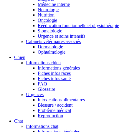
Médecine interne
Neurologie
Nutrition
Oncologie
Rééducation fonctionnelle et physiothérapie
Stomatologie
Urgence et soins intensifs
Cabinets vétérinaires associés
Dermatologie
Ophtalmologie
Chien
Informations chien
Informations générales
Fiches infos races
Fiches infos santé
FAQ
Glossaire
Urgences
Intoxications alimentaires
Blessure / accident
Problème médical
Reproduction
Chat
Informations chat
Informations générales