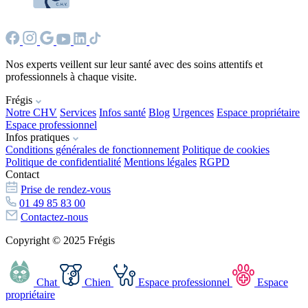
Nos experts veillent sur leur santé avec des soins attentifs et
professionnels à chaque visite.
Frégis
Notre CHV
Services
Infos santé
Blog
Urgences
Espace propriétaire
Espace professionnel
Infos pratiques
Conditions générales de fonctionnement
Politique de cookies
Politique de confidentialité
Mentions légales
RGPD
Contact
Prise de rendez-vous
01 49 85 83 00
Contactez-nous
Copyright © 2025 Frégis
Chat
Chien
Espace professionnel
Espace
propriétaire