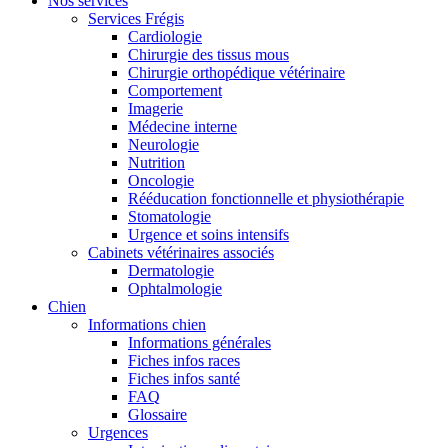
Nos services
Services Frégis
Cardiologie
Chirurgie des tissus mous
Chirurgie orthopédique vétérinaire
Comportement
Imagerie
Médecine interne
Neurologie
Nutrition
Oncologie
Rééducation fonctionnelle et physiothérapie
Stomatologie
Urgence et soins intensifs
Cabinets vétérinaires associés
Dermatologie
Ophtalmologie
Chien
Informations chien
Informations générales
Fiches infos races
Fiches infos santé
FAQ
Glossaire
Urgences