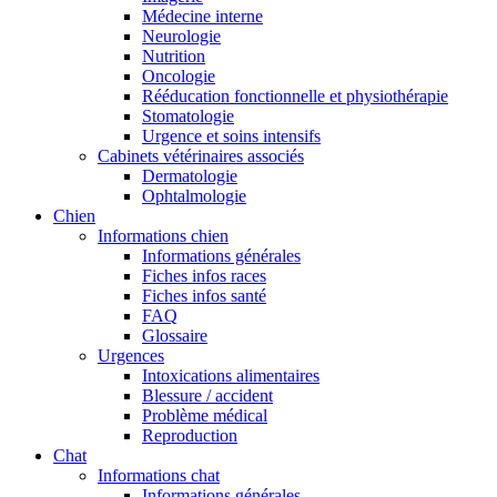
Médecine interne
Neurologie
Nutrition
Oncologie
Rééducation fonctionnelle et physiothérapie
Stomatologie
Urgence et soins intensifs
Cabinets vétérinaires associés
Dermatologie
Ophtalmologie
Chien
Informations chien
Informations générales
Fiches infos races
Fiches infos santé
FAQ
Glossaire
Urgences
Intoxications alimentaires
Blessure / accident
Problème médical
Reproduction
Chat
Informations chat
Informations générales