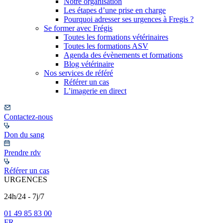
Notre organisation
Les étapes d’une prise en charge
Pourquoi adresser ses urgences à Fregis ?
Se former avec Frégis
Toutes les formations vétérinaires
Toutes les formations ASV
Agenda des évènements et formations
Blog vétérinaire
Nos services de référé
Référer un cas
L’imagerie en direct
Contactez-nous
Don du sang
Prendre rdv
Référer un cas
URGENCES
24h/24 - 7j/7
01 49 85 83 00
FR