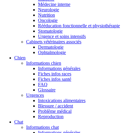
Médecine interne
Neurologie
Nutrition
Oncologie
Rééducation fonctionnelle et physiothérapie
Stomatologie
Urgence et soins intensifs
Cabinets vétérinaires associés
Dermatologie
Ophtalmologie
Chien
Informations chien
Informations générales
Fiches infos races
Fiches infos santé
FAQ
Glossaire
Urgences
Intoxications alimentaires
Blessure / accident
Problème médical
Reproduction
Chat
Informations chat
Informations générales