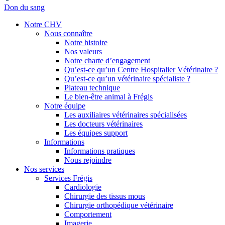
Don du sang
Notre CHV
Nous connaître
Notre histoire
Nos valeurs
Notre charte d’engagement
Qu’est-ce qu’un Centre Hospitalier Vétérinaire ?
Qu’est-ce qu’un vétérinaire spécialiste ?
Plateau technique
Le bien-être animal à Frégis
Notre équipe
Les auxiliaires vétérinaires spécialisées
Les docteurs vétérinaires
Les équipes support
Informations
Informations pratiques
Nous rejoindre
Nos services
Services Frégis
Cardiologie
Chirurgie des tissus mous
Chirurgie orthopédique vétérinaire
Comportement
Imagerie