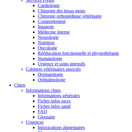
Services Frégis
Cardiologie
Chirurgie des tissus mous
Chirurgie orthopédique vétérinaire
Comportement
Imagerie
Médecine interne
Neurologie
Nutrition
Oncologie
Rééducation fonctionnelle et physiothérapie
Stomatologie
Urgence et soins intensifs
Cabinets vétérinaires associés
Dermatologie
Ophtalmologie
Chien
Informations chien
Informations générales
Fiches infos races
Fiches infos santé
FAQ
Glossaire
Urgences
Intoxications alimentaires