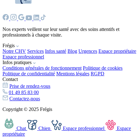
Nos experts veillent sur leur santé avec des soins attentifs et
professionnels à chaque visite.
Frégis
Notre CHV
Services
Infos santé
Blog
Urgences
Espace propriétaire
Espace professionnel
Infos pratiques
Conditions générales de fonctionnement
Politique de cookies
Politique de confidentialité
Mentions légales
RGPD
Contact
Prise de rendez-vous
01 49 85 83 00
Contactez-nous
Copyright © 2025 Frégis
Chat
Chien
Espace professionnel
Espace
propriétaire