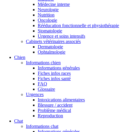
Médecine interne
Neurologie
Nutrition
Oncologie
Rééducation fonctionnelle et physiothérapie
Stomatologie
Urgence et soins intensifs
Cabinets vétérinaires associés
Dermatologie
Ophtalmologie
Chien
Informations chien
Informations générales
Fiches infos races
Fiches infos santé
FAQ
Glossaire
Urgences
Intoxications alimentaires
Blessure / accident
Problème médical
Reproduction
Chat
Informations chat
Informations générales