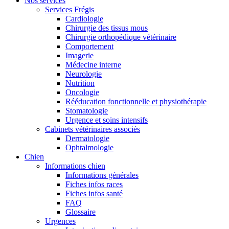
Nos services
Services Frégis
Cardiologie
Chirurgie des tissus mous
Chirurgie orthopédique vétérinaire
Comportement
Imagerie
Médecine interne
Neurologie
Nutrition
Oncologie
Rééducation fonctionnelle et physiothérapie
Stomatologie
Urgence et soins intensifs
Cabinets vétérinaires associés
Dermatologie
Ophtalmologie
Chien
Informations chien
Informations générales
Fiches infos races
Fiches infos santé
FAQ
Glossaire
Urgences