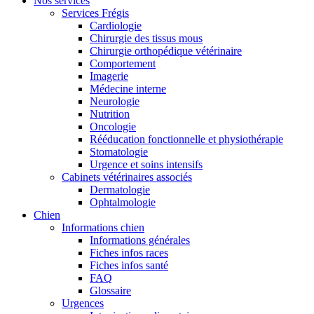
Nos services
Services Frégis
Cardiologie
Chirurgie des tissus mous
Chirurgie orthopédique vétérinaire
Comportement
Imagerie
Médecine interne
Neurologie
Nutrition
Oncologie
Rééducation fonctionnelle et physiothérapie
Stomatologie
Urgence et soins intensifs
Cabinets vétérinaires associés
Dermatologie
Ophtalmologie
Chien
Informations chien
Informations générales
Fiches infos races
Fiches infos santé
FAQ
Glossaire
Urgences