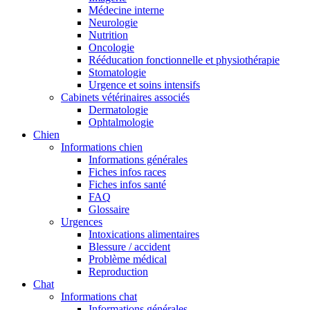
Médecine interne
Neurologie
Nutrition
Oncologie
Rééducation fonctionnelle et physiothérapie
Stomatologie
Urgence et soins intensifs
Cabinets vétérinaires associés
Dermatologie
Ophtalmologie
Chien
Informations chien
Informations générales
Fiches infos races
Fiches infos santé
FAQ
Glossaire
Urgences
Intoxications alimentaires
Blessure / accident
Problème médical
Reproduction
Chat
Informations chat
Informations générales