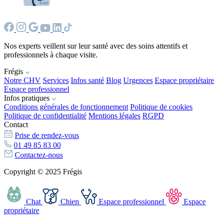
Nos experts veillent sur leur santé avec des soins attentifs et
professionnels à chaque visite.
Frégis
Notre CHV
Services
Infos santé
Blog
Urgences
Espace propriétaire
Espace professionnel
Infos pratiques
Conditions générales de fonctionnement
Politique de cookies
Politique de confidentialité
Mentions légales
RGPD
Contact
Prise de rendez-vous
01 49 85 83 00
Contactez-nous
Copyright © 2025 Frégis
Chat
Chien
Espace professionnel
Espace
propriétaire