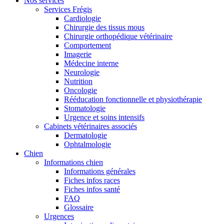
Nos services
Services Frégis
Cardiologie
Chirurgie des tissus mous
Chirurgie orthopédique vétérinaire
Comportement
Imagerie
Médecine interne
Neurologie
Nutrition
Oncologie
Rééducation fonctionnelle et physiothérapie
Stomatologie
Urgence et soins intensifs
Cabinets vétérinaires associés
Dermatologie
Ophtalmologie
Chien
Informations chien
Informations générales
Fiches infos races
Fiches infos santé
FAQ
Glossaire
Urgences