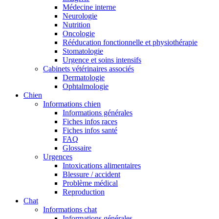
Médecine interne
Neurologie
Nutrition
Oncologie
Rééducation fonctionnelle et physiothérapie
Stomatologie
Urgence et soins intensifs
Cabinets vétérinaires associés
Dermatologie
Ophtalmologie
Chien
Informations chien
Informations générales
Fiches infos races
Fiches infos santé
FAQ
Glossaire
Urgences
Intoxications alimentaires
Blessure / accident
Problème médical
Reproduction
Chat
Informations chat
Informations générales