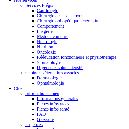
Nos services
Services Frégis
Cardiologie
Chirurgie des tissus mous
Chirurgie orthopédique vétérinaire
Comportement
Imagerie
Médecine interne
Neurologie
Nutrition
Oncologie
Rééducation fonctionnelle et physiothérapie
Stomatologie
Urgence et soins intensifs
Cabinets vétérinaires associés
Dermatologie
Ophtalmologie
Chien
Informations chien
Informations générales
Fiches infos races
Fiches infos santé
FAQ
Glossaire
Urgences