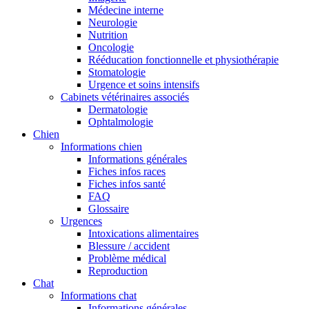
Médecine interne
Neurologie
Nutrition
Oncologie
Rééducation fonctionnelle et physiothérapie
Stomatologie
Urgence et soins intensifs
Cabinets vétérinaires associés
Dermatologie
Ophtalmologie
Chien
Informations chien
Informations générales
Fiches infos races
Fiches infos santé
FAQ
Glossaire
Urgences
Intoxications alimentaires
Blessure / accident
Problème médical
Reproduction
Chat
Informations chat
Informations générales