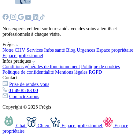
Nos experts veillent sur leur santé avec des soins attentifs et
professionnels à chaque visite.
Frégis
Notre CHV
Services
Infos santé
Blog
Urgences
Espace propriétaire
Espace professionnel
Infos pratiques
Conditions générales de fonctionnement
Politique de cookies
Politique de confidentialité
Mentions légales
RGPD
Contact
Prise de rendez-vous
01 49 85 83 00
Contactez-nous
Copyright © 2025 Frégis
Chat
Chien
Espace professionnel
Espace
propriétaire