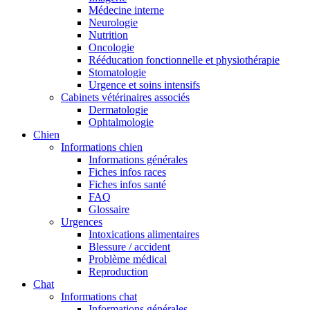
Médecine interne
Neurologie
Nutrition
Oncologie
Rééducation fonctionnelle et physiothérapie
Stomatologie
Urgence et soins intensifs
Cabinets vétérinaires associés
Dermatologie
Ophtalmologie
Chien
Informations chien
Informations générales
Fiches infos races
Fiches infos santé
FAQ
Glossaire
Urgences
Intoxications alimentaires
Blessure / accident
Problème médical
Reproduction
Chat
Informations chat
Informations générales