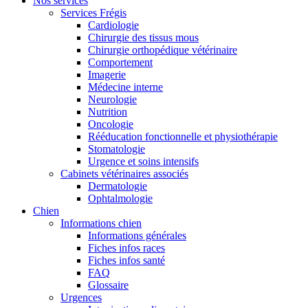
Nos services
Services Frégis
Cardiologie
Chirurgie des tissus mous
Chirurgie orthopédique vétérinaire
Comportement
Imagerie
Médecine interne
Neurologie
Nutrition
Oncologie
Rééducation fonctionnelle et physiothérapie
Stomatologie
Urgence et soins intensifs
Cabinets vétérinaires associés
Dermatologie
Ophtalmologie
Chien
Informations chien
Informations générales
Fiches infos races
Fiches infos santé
FAQ
Glossaire
Urgences