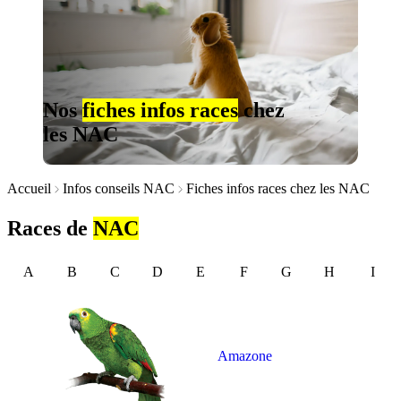
Nos
fiches infos races
chez
les NAC
Accueil
Infos conseils NAC
Fiches infos races chez les NAC
Races de
NAC
A
B
C
D
E
F
G
H
I
Amazone