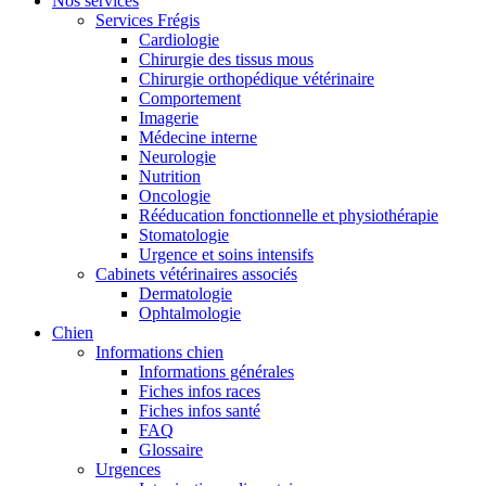
Nos services
Services Frégis
Cardiologie
Chirurgie des tissus mous
Chirurgie orthopédique vétérinaire
Comportement
Imagerie
Médecine interne
Neurologie
Nutrition
Oncologie
Rééducation fonctionnelle et physiothérapie
Stomatologie
Urgence et soins intensifs
Cabinets vétérinaires associés
Dermatologie
Ophtalmologie
Chien
Informations chien
Informations générales
Fiches infos races
Fiches infos santé
FAQ
Glossaire
Urgences