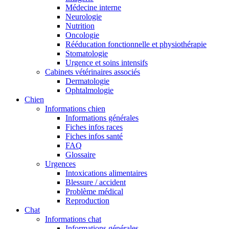
Médecine interne
Neurologie
Nutrition
Oncologie
Rééducation fonctionnelle et physiothérapie
Stomatologie
Urgence et soins intensifs
Cabinets vétérinaires associés
Dermatologie
Ophtalmologie
Chien
Informations chien
Informations générales
Fiches infos races
Fiches infos santé
FAQ
Glossaire
Urgences
Intoxications alimentaires
Blessure / accident
Problème médical
Reproduction
Chat
Informations chat
Informations générales