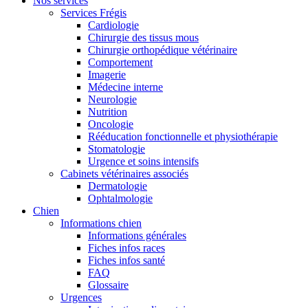
Nos services
Services Frégis
Cardiologie
Chirurgie des tissus mous
Chirurgie orthopédique vétérinaire
Comportement
Imagerie
Médecine interne
Neurologie
Nutrition
Oncologie
Rééducation fonctionnelle et physiothérapie
Stomatologie
Urgence et soins intensifs
Cabinets vétérinaires associés
Dermatologie
Ophtalmologie
Chien
Informations chien
Informations générales
Fiches infos races
Fiches infos santé
FAQ
Glossaire
Urgences