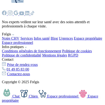
Nos experts veillent sur leur santé avec des soins attentifs et
professionnels à chaque visite.
Frégis
Notre CHV
Services
Infos santé
Blog
Urgences
Espace propriétaire
Espace professionnel
Infos pratiques
Conditions générales de fonctionnement
Politique de cookies
Politique de confidentialité
Mentions légales
RGPD
Contact
Prise de rendez-vous
01 49 85 83 00
Contactez-nous
Copyright © 2025 Frégis
Chat
Chien
Espace professionnel
Espace
propriétaire