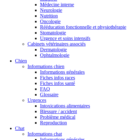
Médecine interne
Neurologie
Nutrition
Oncologie
Rééducation fonctionnelle et physiothérapie
Stomatologie
Urgence et soins intensifs
Cabinets vétérinaires associés
Dermatologie
Ophtalmologie
Chien
Informations chien
Informations générales
Fiches infos races
Fiches infos santé
FAQ
Glossaire
Urgences
Intoxications alimentaires
Blessure / accident
Problème médical
Reproduction
Chat
Informations chat
Informations générales