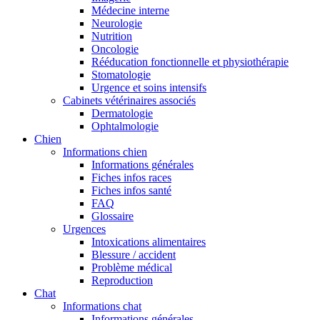
Médecine interne
Neurologie
Nutrition
Oncologie
Rééducation fonctionnelle et physiothérapie
Stomatologie
Urgence et soins intensifs
Cabinets vétérinaires associés
Dermatologie
Ophtalmologie
Chien
Informations chien
Informations générales
Fiches infos races
Fiches infos santé
FAQ
Glossaire
Urgences
Intoxications alimentaires
Blessure / accident
Problème médical
Reproduction
Chat
Informations chat
Informations générales