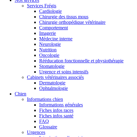
Nos services
Services Frégis
Cardiologie
Chirurgie des tissus mous
Chirurgie orthopédique vétérinaire
Comportement
Imagerie
Médecine interne
Neurologie
Nutrition
Oncologie
Rééducation fonctionnelle et physiothérapie
Stomatologie
Urgence et soins intensifs
Cabinets vétérinaires associés
Dermatologie
Ophtalmologie
Chien
Informations chien
Informations générales
Fiches infos races
Fiches infos santé
FAQ
Glossaire
Urgences