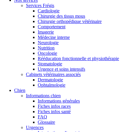
Nos services
Services Frégis
Cardiologie
Chirurgie des tissus mous
Chirurgie orthopédique vétérinaire
Comportement
Imagerie
Médecine interne
Neurologie
Nutrition
Oncologie
Rééducation fonctionnelle et physiothérapie
Stomatologie
Urgence et soins intensifs
Cabinets vétérinaires associés
Dermatologie
Ophtalmologie
Chien
Informations chien
Informations générales
Fiches infos races
Fiches infos santé
FAQ
Glossaire
Urgences