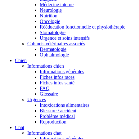
Médecine interne
Neurologie
Nutrition
Oncologie
Rééducation fonctionnelle et physiothérapie
Stomatologie
Urgence et soins intensifs
Cabinets vétérinaires associés
Dermatologie
Ophtalmologie
Chien
Informations chien
Informations générales
Fiches infos races
Fiches infos santé
FAQ
Glossaire
Urgences
Intoxications alimentaires
Blessure / accident
Problème médical
Reproduction
Chat
Informations chat
Informations générales