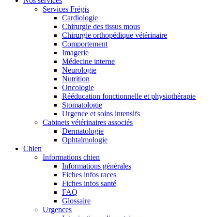
Nos services
Services Frégis
Cardiologie
Chirurgie des tissus mous
Chirurgie orthopédique vétérinaire
Comportement
Imagerie
Médecine interne
Neurologie
Nutrition
Oncologie
Rééducation fonctionnelle et physiothérapie
Stomatologie
Urgence et soins intensifs
Cabinets vétérinaires associés
Dermatologie
Ophtalmologie
Chien
Informations chien
Informations générales
Fiches infos races
Fiches infos santé
FAQ
Glossaire
Urgences