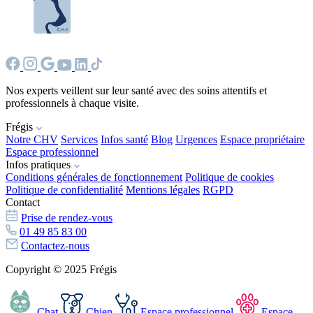
Nos experts veillent sur leur santé avec des soins attentifs et
professionnels à chaque visite.
Frégis
Notre CHV
Services
Infos santé
Blog
Urgences
Espace propriétaire
Espace professionnel
Infos pratiques
Conditions générales de fonctionnement
Politique de cookies
Politique de confidentialité
Mentions légales
RGPD
Contact
Prise de rendez-vous
01 49 85 83 00
Contactez-nous
Copyright © 2025 Frégis
Chat
Chien
Espace professionnel
Espace