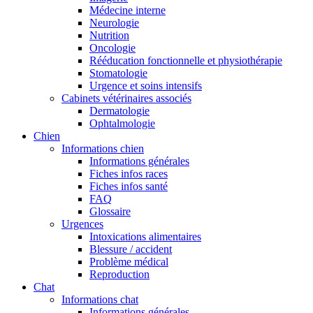
Médecine interne
Neurologie
Nutrition
Oncologie
Rééducation fonctionnelle et physiothérapie
Stomatologie
Urgence et soins intensifs
Cabinets vétérinaires associés
Dermatologie
Ophtalmologie
Chien
Informations chien
Informations générales
Fiches infos races
Fiches infos santé
FAQ
Glossaire
Urgences
Intoxications alimentaires
Blessure / accident
Problème médical
Reproduction
Chat
Informations chat
Informations générales