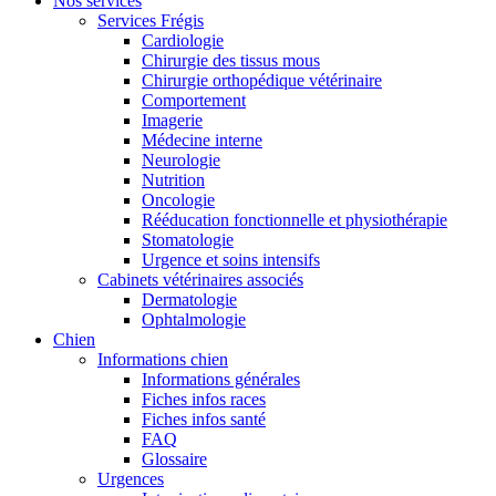
Nos services
Services Frégis
Cardiologie
Chirurgie des tissus mous
Chirurgie orthopédique vétérinaire
Comportement
Imagerie
Médecine interne
Neurologie
Nutrition
Oncologie
Rééducation fonctionnelle et physiothérapie
Stomatologie
Urgence et soins intensifs
Cabinets vétérinaires associés
Dermatologie
Ophtalmologie
Chien
Informations chien
Informations générales
Fiches infos races
Fiches infos santé
FAQ
Glossaire
Urgences