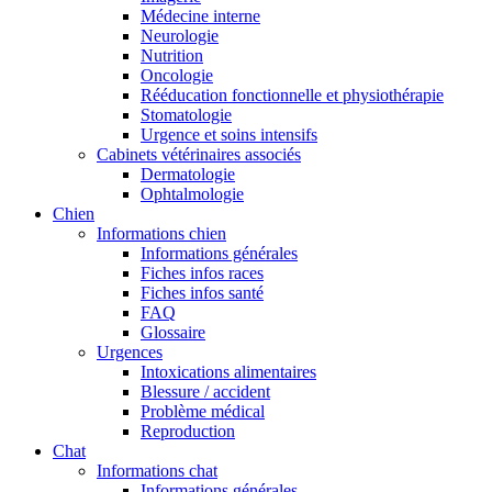
Médecine interne
Neurologie
Nutrition
Oncologie
Rééducation fonctionnelle et physiothérapie
Stomatologie
Urgence et soins intensifs
Cabinets vétérinaires associés
Dermatologie
Ophtalmologie
Chien
Informations chien
Informations générales
Fiches infos races
Fiches infos santé
FAQ
Glossaire
Urgences
Intoxications alimentaires
Blessure / accident
Problème médical
Reproduction
Chat
Informations chat
Informations générales