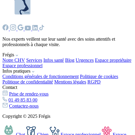
Nos experts veillent sur leur santé avec des soins attentifs et
professionnels à chaque visite.
Frégis
Notre CHV
Services
Infos santé
Blog
Urgences
Espace propriétaire
Espace professionnel
Infos pratiques
Conditions générales de fonctionnement
Politique de cookies
Politique de confidentialité
Mentions légales
RGPD
Contact
Prise de rendez-vous
01 49 85 83 00
Contactez-nous
Copyright © 2025 Frégis
Chat
Chien
Espace professionnel
Espace