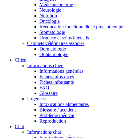
Médecine interne
Neurologie
Nutrition
Oncologie
Rééducation fonctionnelle et physiothérapie
Stomatologie
Urgence et soins intensifs
Cabinets vétérinaires associés
Dermatologie
Ophtalmologie
Chien
Informations chien
Informations générales
Fiches infos races
Fiches infos santé
FAQ
Glossaire
Urgences
Intoxications alimentaires
Blessure / accident
Problème médical
Reproduction
Chat
Informations chat
Informations générales