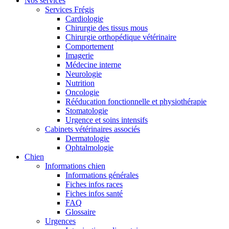
Nos services
Services Frégis
Cardiologie
Chirurgie des tissus mous
Chirurgie orthopédique vétérinaire
Comportement
Imagerie
Médecine interne
Neurologie
Nutrition
Oncologie
Rééducation fonctionnelle et physiothérapie
Stomatologie
Urgence et soins intensifs
Cabinets vétérinaires associés
Dermatologie
Ophtalmologie
Chien
Informations chien
Informations générales
Fiches infos races
Fiches infos santé
FAQ
Glossaire
Urgences