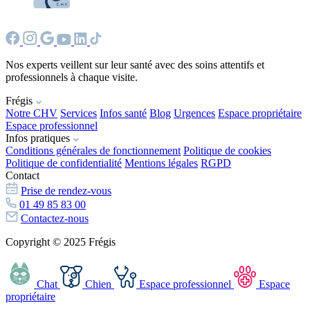
Nos experts veillent sur leur santé avec des soins attentifs et
professionnels à chaque visite.
Frégis
Notre CHV
Services
Infos santé
Blog
Urgences
Espace propriétaire
Espace professionnel
Infos pratiques
Conditions générales de fonctionnement
Politique de cookies
Politique de confidentialité
Mentions légales
RGPD
Contact
Prise de rendez-vous
01 49 85 83 00
Contactez-nous
Copyright © 2025 Frégis
Chat
Chien
Espace professionnel
Espace
propriétaire