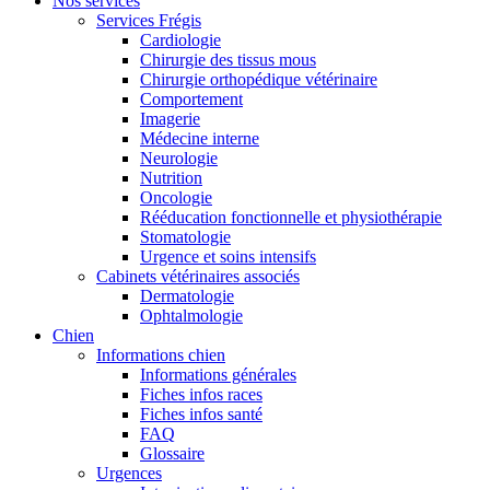
Nos services
Services Frégis
Cardiologie
Chirurgie des tissus mous
Chirurgie orthopédique vétérinaire
Comportement
Imagerie
Médecine interne
Neurologie
Nutrition
Oncologie
Rééducation fonctionnelle et physiothérapie
Stomatologie
Urgence et soins intensifs
Cabinets vétérinaires associés
Dermatologie
Ophtalmologie
Chien
Informations chien
Informations générales
Fiches infos races
Fiches infos santé
FAQ
Glossaire
Urgences