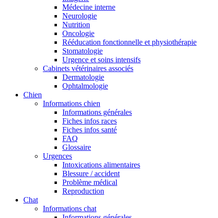
Médecine interne
Neurologie
Nutrition
Oncologie
Rééducation fonctionnelle et physiothérapie
Stomatologie
Urgence et soins intensifs
Cabinets vétérinaires associés
Dermatologie
Ophtalmologie
Chien
Informations chien
Informations générales
Fiches infos races
Fiches infos santé
FAQ
Glossaire
Urgences
Intoxications alimentaires
Blessure / accident
Problème médical
Reproduction
Chat
Informations chat
Informations générales