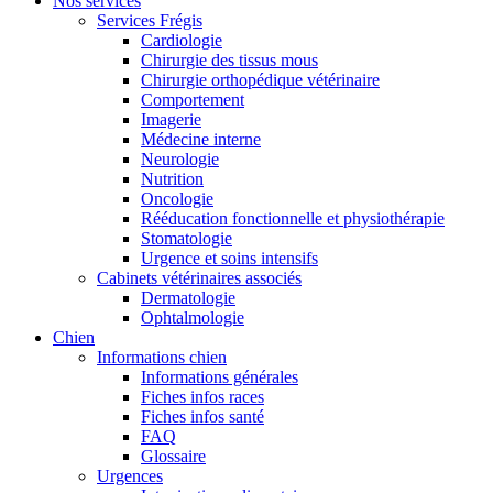
Nos services
Services Frégis
Cardiologie
Chirurgie des tissus mous
Chirurgie orthopédique vétérinaire
Comportement
Imagerie
Médecine interne
Neurologie
Nutrition
Oncologie
Rééducation fonctionnelle et physiothérapie
Stomatologie
Urgence et soins intensifs
Cabinets vétérinaires associés
Dermatologie
Ophtalmologie
Chien
Informations chien
Informations générales
Fiches infos races
Fiches infos santé
FAQ
Glossaire
Urgences