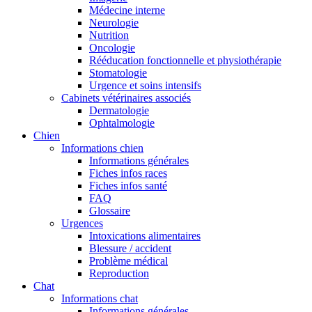
Médecine interne
Neurologie
Nutrition
Oncologie
Rééducation fonctionnelle et physiothérapie
Stomatologie
Urgence et soins intensifs
Cabinets vétérinaires associés
Dermatologie
Ophtalmologie
Chien
Informations chien
Informations générales
Fiches infos races
Fiches infos santé
FAQ
Glossaire
Urgences
Intoxications alimentaires
Blessure / accident
Problème médical
Reproduction
Chat
Informations chat
Informations générales