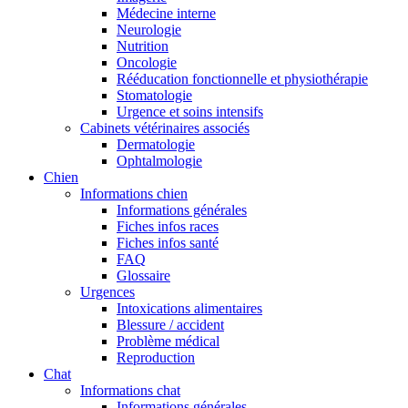
Médecine interne
Neurologie
Nutrition
Oncologie
Rééducation fonctionnelle et physiothérapie
Stomatologie
Urgence et soins intensifs
Cabinets vétérinaires associés
Dermatologie
Ophtalmologie
Chien
Informations chien
Informations générales
Fiches infos races
Fiches infos santé
FAQ
Glossaire
Urgences
Intoxications alimentaires
Blessure / accident
Problème médical
Reproduction
Chat
Informations chat
Informations générales