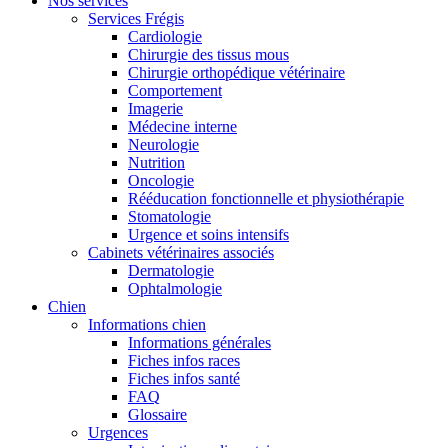
Nos services
Services Frégis
Cardiologie
Chirurgie des tissus mous
Chirurgie orthopédique vétérinaire
Comportement
Imagerie
Médecine interne
Neurologie
Nutrition
Oncologie
Rééducation fonctionnelle et physiothérapie
Stomatologie
Urgence et soins intensifs
Cabinets vétérinaires associés
Dermatologie
Ophtalmologie
Chien
Informations chien
Informations générales
Fiches infos races
Fiches infos santé
FAQ
Glossaire
Urgences