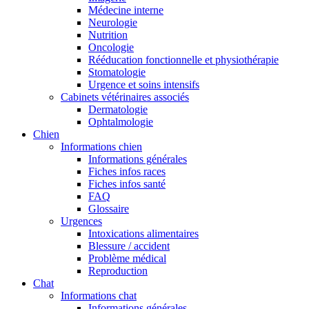
Médecine interne
Neurologie
Nutrition
Oncologie
Rééducation fonctionnelle et physiothérapie
Stomatologie
Urgence et soins intensifs
Cabinets vétérinaires associés
Dermatologie
Ophtalmologie
Chien
Informations chien
Informations générales
Fiches infos races
Fiches infos santé
FAQ
Glossaire
Urgences
Intoxications alimentaires
Blessure / accident
Problème médical
Reproduction
Chat
Informations chat
Informations générales