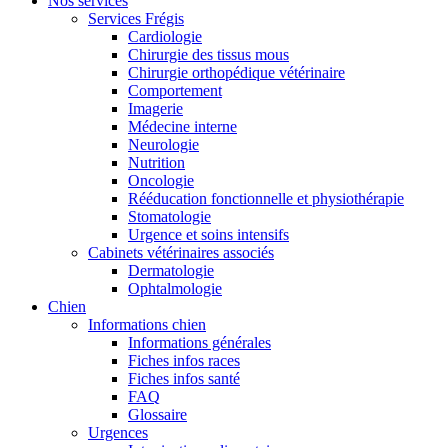
Nos services
Services Frégis
Cardiologie
Chirurgie des tissus mous
Chirurgie orthopédique vétérinaire
Comportement
Imagerie
Médecine interne
Neurologie
Nutrition
Oncologie
Rééducation fonctionnelle et physiothérapie
Stomatologie
Urgence et soins intensifs
Cabinets vétérinaires associés
Dermatologie
Ophtalmologie
Chien
Informations chien
Informations générales
Fiches infos races
Fiches infos santé
FAQ
Glossaire
Urgences